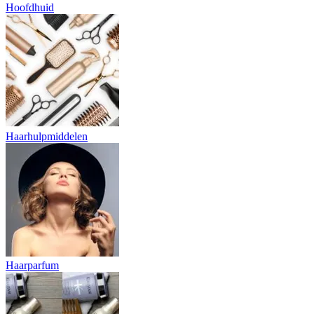
Hoofdhuid
Haarhulpmiddelen
Haarparfum