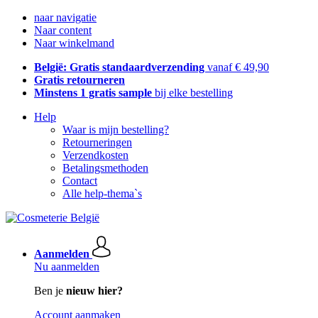
naar navigatie
Naar content
Naar winkelmand
België: Gratis standaardverzending
vanaf € 49,90
Gratis retourneren
Minstens 1 gratis sample
bij elke bestelling
Help
Waar is mijn bestelling?
Retourneringen
Verzendkosten
Betalingsmethoden
Contact
Alle help-thema`s
Aanmelden
Nu aanmelden
Ben je
nieuw hier?
Account aanmaken