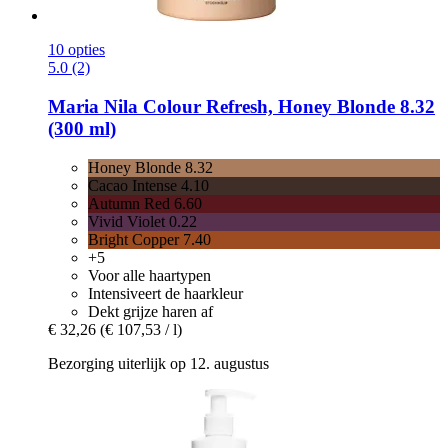
10 opties
5.0 (2)
Maria Nila
Colour Refresh, Honey Blonde 8.32
(300 ml)
Honey Blonde 8.32
Cacao Intense 4.10
Autumn Red 6.60
Vivid Violet 0.22
Bright Copper 7.40
+5
Voor alle haartypen
Intensiveert de haarkleur
Dekt grijze haren af
€ 32,26
(€ 107,53 / l)
Bezorging uiterlijk op 12. augustus