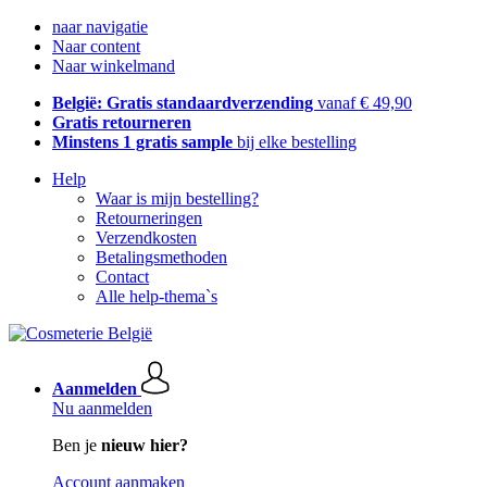
naar navigatie
Naar content
Naar winkelmand
België: Gratis standaardverzending
vanaf € 49,90
Gratis retourneren
Minstens 1 gratis sample
bij elke bestelling
Help
Waar is mijn bestelling?
Retourneringen
Verzendkosten
Betalingsmethoden
Contact
Alle help-thema`s
Aanmelden
Nu aanmelden
Ben je
nieuw hier?
Account aanmaken