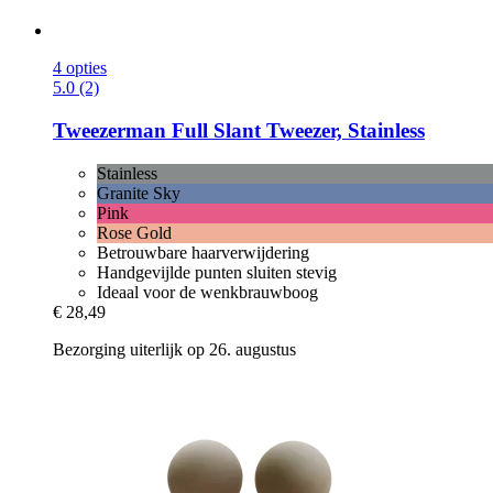
4 opties
5.0 (2)
Tweezerman
Full Slant Tweezer, Stainless
Stainless
Granite Sky
Pink
Rose Gold
Betrouwbare haarverwijdering
Handgevijlde punten sluiten stevig
Ideaal voor de wenkbrauwboog
€ 28,49
Bezorging uiterlijk op 26. augustus