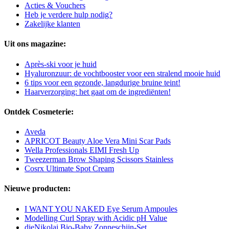
Acties & Vouchers
Heb je verdere hulp nodig?
Zakelijke klanten
Uit ons magazine:
Après-ski voor je huid
Hyaluronzuur: de vochtbooster voor een stralend mooie huid
6 tips voor een gezonde, langdurige bruine teint!
Haarverzorging: het gaat om de ingrediënten!
Ontdek Cosmeterie:
Aveda
APRICOT Beauty Aloe Vera Mini Scar Pads
Wella Professionals EIMI Fresh Up
Tweezerman Brow Shaping Scissors Stainless
Cosrx Ultimate Spot Cream
Nieuwe producten:
I WANT YOU NAKED Eye Serum Ampoules
Modelling Curl Spray with Acidic pH Value
dieNikolai Bio-Baby Zonneschijn-Set