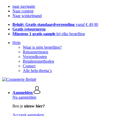
naar navigatie
Naar content
Naar winkelmand
België: Gratis standaardverzending
vanaf € 49,90
Gratis retourneren
Minstens 1 gratis sample
bij elke bestelling
Help
Waar is mijn bestelling?
Retourneringen
Verzendkosten
Betalingsmethoden
Contact
Alle help-thema`s
Aanmelden
Nu aanmelden
Ben je
nieuw hier?
Account aanmaken