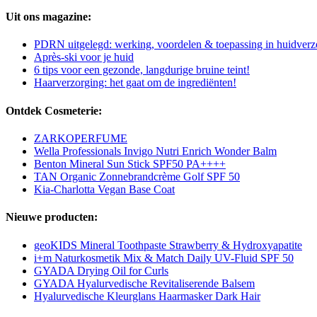
Uit ons magazine:
PDRN uitgelegd: werking, voordelen & toepassing in huidverz
Après-ski voor je huid
6 tips voor een gezonde, langdurige bruine teint!
Haarverzorging: het gaat om de ingrediënten!
Ontdek Cosmeterie:
ZARKOPERFUME
Wella Professionals Invigo Nutri Enrich Wonder Balm
Benton Mineral Sun Stick SPF50 PA++++
TAN Organic Zonnebrandcrème Golf SPF 50
Kia-Charlotta Vegan Base Coat
Nieuwe producten:
geoKIDS Mineral Toothpaste Strawberry & Hydroxyapatite
i+m Naturkosmetik Mix & Match Daily UV-Fluid SPF 50
GYADA Drying Oil for Curls
GYADA Hyalurvedische Revitaliserende Balsem
Hyalurvedische Kleurglans Haarmasker Dark Hair