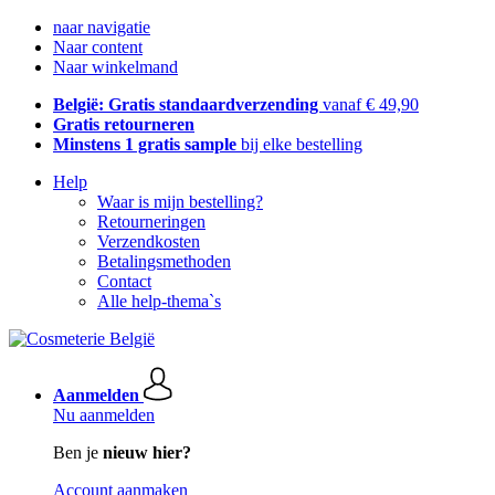
naar navigatie
Naar content
Naar winkelmand
België: Gratis standaardverzending
vanaf € 49,90
Gratis retourneren
Minstens 1 gratis sample
bij elke bestelling
Help
Waar is mijn bestelling?
Retourneringen
Verzendkosten
Betalingsmethoden
Contact
Alle help-thema`s
Aanmelden
Nu aanmelden
Ben je
nieuw hier?
Account aanmaken