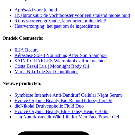
Après-ski voor je huid
Hyaluronzuur: de vochtbooster voor een stralend mooie huid
6 tips voor een gezonde, langdurige bruine teint!
Haarverzorging: het gaat om de ingrediënten!
Ontdek Cosmeterie:
ILIA Beauty
Kérastase Soleil Nourishing After-Sun Shampoo
SAINT CHARLES Wierookmix - Rooknachten
Costa Brazil Lua | Moonlight Body Oil
Maria Nila True Soft Conditioner
Nieuwe producten:
Symbiose Intensive Anti-Dandruff Cellular Night Serum
Evolve Organic Beauty Bio-Retinol Glossy Lip Oil
dieNikolai Druivenpitolie Fluid Duo
Evolve Organic Beauty Blue Tansy Beauty Balm
i+m Naturkosmetik Wild Life for Men Face Power Gel