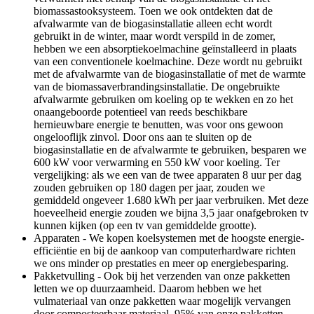
biomassastooksysteem. Toen we ook ontdekten dat de
afvalwarmte van de biogasinstallatie alleen echt wordt
gebruikt in de winter, maar wordt verspild in de zomer,
hebben we een absorptiekoelmachine geïnstalleerd in plaats
van een conventionele koelmachine. Deze wordt nu gebruikt
met de afvalwarmte van de biogasinstallatie of met de warmte
van de biomassaverbrandingsinstallatie. De ongebruikte
afvalwarmte gebruiken om koeling op te wekken en zo het
onaangeboorde potentieel van reeds beschikbare
hernieuwbare energie te benutten, was voor ons gewoon
ongelooflijk zinvol. Door ons aan te sluiten op de
biogasinstallatie en de afvalwarmte te gebruiken, besparen we
600 kW voor verwarming en 550 kW voor koeling. Ter
vergelijking: als we een van de twee apparaten 8 uur per dag
zouden gebruiken op 180 dagen per jaar, zouden we
gemiddeld ongeveer 1.680 kWh per jaar verbruiken. Met deze
hoeveelheid energie zouden we bijna 3,5 jaar onafgebroken tv
kunnen kijken (op een tv van gemiddelde grootte).
Apparaten - We kopen koelsystemen met de hoogste energie-
efficiëntie en bij de aankoop van computerhardware richten
we ons minder op prestaties en meer op energiebesparing.
Pakketvulling - Ook bij het verzenden van onze pakketten
letten we op duurzaamheid. Daarom hebben we het
vulmateriaal van onze pakketten waar mogelijk vervangen
door composteerbaar materiaal. 95% van onze pakketten