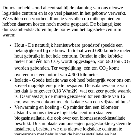
Duurzaamheid stond al centraal bij de planning van ons nieuwe
logistieke centrum en is op veel plaatsen in het gebouw verwerkt.
We wilden een voorbeeldfunctie vervullen op milieugebied en
hebben daarom kosten noch moeite gespaard. De belangrijkste
duurzaamheidsfactoren bij de bouw van het logistieke centrum
waren:
Hout - De natuurlijk hernieuwbare grondstof speelde een
belangrijke rol bij de bouw. In totaal werd 680 kubieke meter
hout gebruikt in het hele centrum. Omdat in elke kubieke
meter hout één ton CO
wordt opgeslagen, kon 680 ton CO
2
2
worden gebonden. Ter vergelijking: één ton CO
komt
2
overeen met een autorit van 4.900 kilometer.
Isolatie - Goede isolatie was ook heel belangrijk voor ons om
zoveel mogelijk energie te besparen. De isolatiewaarde van
het dak is ongeveer 0,18 W/m2K, wat een zeer goede waarde
is. Daarnaast zijn de muren geïsoleerd tot een dikte van 16
cm, wat overeenkomt met de isolatie van een vrijstaand huis!
Verwarming en koeling - Op minder dan een kilometer
afstand van ons nieuwe logistieke centrum staat een
biogasinstallatie, die ook over een biomassastookinstallatie
beschikt. Dus in plaats van ons eigen gasgestookte systeem te
installeren, besloten we ons nieuwe logistieke centrum te
verwarmen met behulp van de biogasinstallatie en het