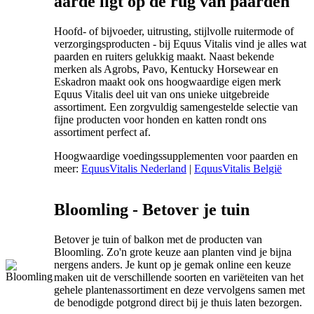
aarde ligt op de rug van paarden
Hoofd- of bijvoeder, uitrusting, stijlvolle ruitermode of
verzorgingsproducten - bij Equus Vitalis vind je alles wat
paarden en ruiters gelukkig maakt. Naast bekende
merken als Agrobs, Pavo, Kentucky Horsewear en
Eskadron maakt ook ons hoogwaardige eigen merk
Equus Vitalis deel uit van ons unieke uitgebreide
assortiment. Een zorgvuldig samengestelde selectie van
fijne producten voor honden en katten rondt ons
assortiment perfect af.
Hoogwaardige voedingssupplementen voor paarden en
meer:
EquusVitalis Nederland
|
EquusVitalis België
Bloomling - Betover je tuin
Betover je tuin of balkon met de producten van
Bloomling. Zo'n grote keuze aan planten vind je bijna
nergens anders. Je kunt op je gemak online een keuze
maken uit de verschillende soorten en variëteiten van het
gehele plantenassortiment en deze vervolgens samen met
de benodigde potgrond direct bij je thuis laten bezorgen.