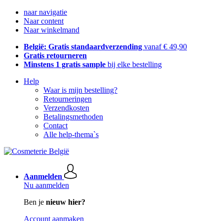
naar navigatie
Naar content
Naar winkelmand
België: Gratis standaardverzending
vanaf € 49,90
Gratis retourneren
Minstens 1 gratis sample
bij elke bestelling
Help
Waar is mijn bestelling?
Retourneringen
Verzendkosten
Betalingsmethoden
Contact
Alle help-thema`s
Aanmelden
Nu aanmelden
Ben je
nieuw hier?
Account aanmaken