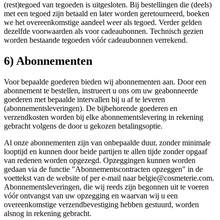
(rest)tegoed van tegoeden is uitgesloten. Bij bestellingen die (deels)
met een tegoed zijn betaald en later worden geretourneerd, boeken
we het overeenkomstige aandeel weer als tegoed. Verder gelden
dezelfde voorwaarden als voor cadeaubonnen. Technisch gezien
worden bestaande tegoeden vóór cadeaubonnen verrekend.
6) Abonnementen
Voor bepaalde goederen bieden wij abonnementen aan. Door een
abonnement te bestellen, instrueert u ons om uw geabonneerde
goederen met bepaalde intervallen bij u af te leveren
(abonnementsleveringen). De bijbehorende goederen en
verzendkosten worden bij elke abonnementslevering in rekening
gebracht volgens de door u gekozen betalingsoptie.
Al onze abonnementen zijn van onbepaalde duur, zonder minimale
looptijd en kunnen door beide partijen te allen tijde zonder opgaaf
van redenen worden opgezegd. Opzeggingen kunnen worden
gedaan via de functie "Abonnementscontracten opzeggen" in de
voettekst van de website of per e-mail naar belgie@cosmeterie.com.
Abonnementsleveringen, die wij reeds zijn begonnen uit te voeren
vóór ontvangst van uw opzegging en waarvan wij u een
overeenkomstige verzendbevestiging hebben gestuurd, worden
alsnog in rekening gebracht.