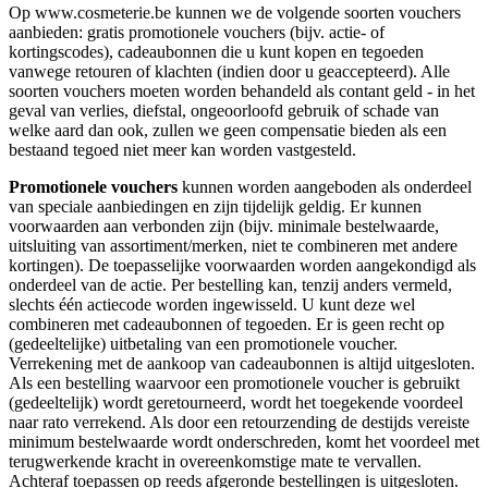
Op www.cosmeterie.be kunnen we de volgende soorten vouchers
aanbieden: gratis promotionele vouchers (bijv. actie- of
kortingscodes), cadeaubonnen die u kunt kopen en tegoeden
vanwege retouren of klachten (indien door u geaccepteerd). Alle
soorten vouchers moeten worden behandeld als contant geld - in het
geval van verlies, diefstal, ongeoorloofd gebruik of schade van
welke aard dan ook, zullen we geen compensatie bieden als een
bestaand tegoed niet meer kan worden vastgesteld.
Promotionele vouchers
kunnen worden aangeboden als onderdeel
van speciale aanbiedingen en zijn tijdelijk geldig. Er kunnen
voorwaarden aan verbonden zijn (bijv. minimale bestelwaarde,
uitsluiting van assortiment/merken, niet te combineren met andere
kortingen). De toepasselijke voorwaarden worden aangekondigd als
onderdeel van de actie. Per bestelling kan, tenzij anders vermeld,
slechts één actiecode worden ingewisseld. U kunt deze wel
combineren met cadeaubonnen of tegoeden. Er is geen recht op
(gedeeltelijke) uitbetaling van een promotionele voucher.
Verrekening met de aankoop van cadeaubonnen is altijd uitgesloten.
Als een bestelling waarvoor een promotionele voucher is gebruikt
(gedeeltelijk) wordt geretourneerd, wordt het toegekende voordeel
naar rato verrekend. Als door een retourzending de destijds vereiste
minimum bestelwaarde wordt onderschreden, komt het voordeel met
terugwerkende kracht in overeenkomstige mate te vervallen.
Achteraf toepassen op reeds afgeronde bestellingen is uitgesloten.