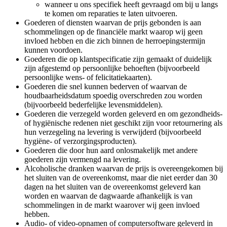
wanneer u ons specifiek heeft gevraagd om bij u langs
te komen om reparaties te laten uitvoeren.
Goederen of diensten waarvan de prijs gebonden is aan
schommelingen op de financiële markt waarop wij geen
invloed hebben en die zich binnen de herroepingstermijn
kunnen voordoen.
Goederen die op klantspecificatie zijn gemaakt of duidelijk
zijn afgestemd op persoonlijke behoeften (bijvoorbeeld
persoonlijke wens- of felicitatiekaarten).
Goederen die snel kunnen bederven of waarvan de
houdbaarheidsdatum spoedig overschreden zou worden
(bijvoorbeeld bederfelijke levensmiddelen).
Goederen die verzegeld worden geleverd en om gezondheids-
of hygiënische redenen niet geschikt zijn voor retournering als
hun verzegeling na levering is verwijderd (bijvoorbeeld
hygiëne- of verzorgingsproducten).
Goederen die door hun aard onlosmakelijk met andere
goederen zijn vermengd na levering.
Alcoholische dranken waarvan de prijs is overeengekomen bij
het sluiten van de overeenkomst, maar die niet eerder dan 30
dagen na het sluiten van de overeenkomst geleverd kan
worden en waarvan de dagwaarde afhankelijk is van
schommelingen in de markt waarover wij geen invloed
hebben.
Audio- of video-opnamen of computersoftware geleverd in