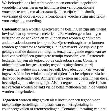
We behouden ons het recht voor om ten onrechte toegekende
voordelen te corrigeren en het inwisselen van promotionele
vouchers te weigeren als er aanwijzingen zijn van misbruik,
vervalsing of doorverkoop. Promotionele vouchers zijn niet geldig
voor zuigelingenvoeding.
Cadeaubonnen
worden geactiveerd na betaling en zijn uitsluitend
inwisselbaar op www.cosmeterie.be. Er worden geen kortingen
verleend op de aankoop en ze kunnen niet worden gebruikt om
andere cadeaubonnen te kopen. Ze zijn overdraagbaar en kunnen
worden gebruikt tot ze volledig zijn ingewisseld. Ze zijn vijf jaar
geldig vanaf de datum van uitgifte, tenzij dwingende regels van uw
land van verblijf een gunstigere termijn voorschrijven. Resterende
bedragen blijven als tegoed op de cadeaubon staan. Contante
uitbetaling van het (resterende) tegoed is uitgesloten, tenzij
dwingende wetgeving anders bepaalt. De cadeaubon kan worden
ingewisseld in het winkelmandje of tijdens het bestelproces via het
daarvoor bestemde veld. Achteraf verrekenen met bestellingen die al
bevestigd zijn, is niet mogelijk. Als het tegoed onvoldoende is, kan
het verschil worden betaald via de betaalmethoden die in de winkel
worden aangeboden.
Tegoeden
worden uitgegeven als u kiest voor een tegoed voor
toekomstige bestellingen in plaats van een terugbetaling in
coulancegevallen of retourzendingen. Contante uitbetaling van het