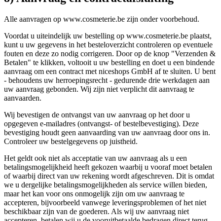
Alle aanvragen op www.cosmeterie.be zijn onder voorbehoud.
Voordat u uiteindelijk uw bestelling op www.cosmeterie.be plaatst,
kunt u uw gegevens in het besteloverzicht controleren op eventuele
fouten en deze zo nodig corrigeren. Door op de knop "Verzenden &
Betalen" te klikken, voltooit u uw bestelling en doet u een bindende
aanvraag om een contract met niceshops GmbH af te sluiten. U bent
- behoudens uw herroepingsrecht - gedurende drie werkdagen aan
uw aanvraag gebonden. Wij zijn niet verplicht dit aanvraag te
aanvaarden.
Wij bevestigen de ontvangst van uw aanvraag op het door u
opgegeven e-mailadres (ontvangst- of bestelbevestiging). Deze
bevestiging houdt geen aanvaarding van uw aanvraag door ons in.
Controleer uw bestelgegevens op juistheid.
Het geldt ook niet als acceptatie van uw aanvraag als u een
betalingsmogelijkheid heeft gekozen waarbij u vooraf moet betalen
of waarbij direct van uw rekening wordt afgeschreven. Dit is omdat
we u dergelijke betalingsmogelijkheden als service willen bieden,
maar het kan voor ons onmogelijk zijn om uw aanvraag te
accepteren, bijvoorbeeld vanwege leveringsproblemen of het niet
beschikbaar zijn van de goederen. Als wij uw aanvraag niet
accepteren, betalen wij u de vooruitbetaalde bedragen direct terug.