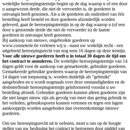
wettelijke herroepingstermijn begint op de dag waarop u of een door
u aangewezen derde, die niet de vervoerder is, de goederen in
ontvangst heeft genomen. Als u de goederen als onderdeel van één
bestelling heeft besteld en deze goederen afzonderlijk worden
geleverd, gaat de herroepingstermijn in op de dag waarop u (of een
door u genoemde derde die niet de vervoerder is) de laatste
goederen in ontvangst heeft genomen.
Bij aankoop van nieuwe, ongebruikte goederen op
www.cosmeterie.be verlenen wij u - naast uw wettelijk recht - een
uitgebreid herroepingsrecht van nog eens 16 dagen op deze termijn.
Voor alle nieuwe goederen heeft u in totaal 30 dagen de tijd om
het contract te annuleren.
De wettelijke herroepingstermijn van 14
dagen geldt voor de aankoop van gemarkeerde, gebruikte goederen.
Gemarkeerde gebruikte goederen waarop de herroepingstermijn van
14 dagen van toepassing is, worden duidelijk als "gebruikt"
aangeboden en u wordt nogmaals over deze omstandigheden en de
desbetreffende herroepingstermijn geïnformeerd voordat u uw
bestelling afrondt. Gebruikte goederen kunnen alleen goederen zijn
die niet langer nieuw zijn als gevolg van meer dan gering gebruik in
het verleden, gebruikssporen kunnen vertonen en tegen een lagere
aankoopprijs worden aangeboden dan overeenkomstige nieuwe
goederen.
Om uw herroepingsrecht uit te oefenen, moet u ons op de hoogte
stellen van uw beslissing het contract te herroepen door middel van