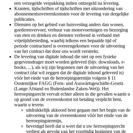
een verzegelde verpakking indien ontzegeld na levering.
Kranten, tijdschriften of tijdschriften met uitzondering van
abonnementsovereenkomsten voor de levering van dergelijke
publicaties.
Diensten op het gebied van huisvesting anders dan wonen,
goederenvervoer, verhuur van motorvoertuigen en bezorging
van eten en drinken en diensten verleend in verband met
vrijetijdsbesteding, waarbij telkens een bepaalde tijd of
periode contractueel is overeengekomen voor de uitvoering
van het contract dat door ons wordt verstrekt.
De levering van digitale inhoud die niet op een fysieke
gegevensdrager moet worden geleverd (bijv. downloads, e-
books, ...), als wij zijn begonnen met de uitvoering van het
contract (dat wil zeggen dat de digitale inhoud geleverd is)
vóór het einde van de herroepingstermijn volgens § 11
Oostenrijkse FAGG (Fern- und Auswärtsgeschäfte-Gesetz
(Lange Afstand en Buitenlandse Zaken-Wet)). Het
herroepingsrecht vervalt echter alleen in die gevallen waarin u
op grond van de overeenkomst tot betaling verplicht bent,
waarin u tevens
uitdrukkelijk akkoord bent gegaan met het begin van de
uitvoering van de overeenkomst vóór het einde van de
herroepingstermijn,
bevestigd heeft dat u weet dat u uw herroepingsrecht
verliest als gevolg van het voortijdig beginnen van de