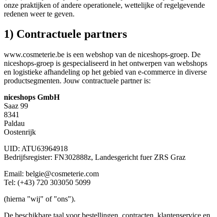
onze praktijken of andere operationele, wettelijke of regelgevende
redenen weer te geven.
1) Contractuele partners
www.cosmeterie.be is een webshop van de niceshops-groep. De
niceshops-groep is gespecialiseerd in het ontwerpen van webshops
en logistieke afhandeling op het gebied van e-commerce in diverse
productsegmenten. Jouw contractuele partner is:
niceshops GmbH
Saaz 99
8341
Paldau
Oostenrijk
UID: ATU63964918
Bedrijfsregister: FN302888z, Landesgericht fuer ZRS Graz
Email: belgie@cosmeterie.com
Tel: (+43) 720 303050 5099
(hierna "wij" of "ons").
De beschikbare taal voor bestellingen, contracten, klantenservice en