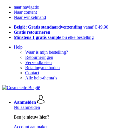
naar navigatie
Naar content
Naar winkelmand
België: Gratis standaardverzending
vanaf € 49,90
Gratis retourneren
Minstens 1 gratis sample
bij elke bestelling
Help
Waar is mijn bestelling?
Retourneringen
Verzendkosten
Betalingsmethoden
Contact
Alle help-thema`s
Aanmelden
Nu aanmelden
Ben je
nieuw hier?
Account aanmaken