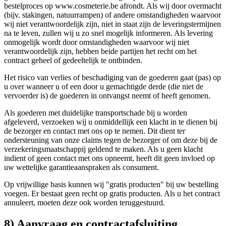
bestelproces op www.cosmeterie.be afrondt. Als wij door overmacht
(bijv. stakingen, natuurrampen) of andere omstandigheden waarvoor
wij niet verantwoordelijk zijn, niet in staat zijn de leveringstermijnen
na te leven, zullen wij u zo snel mogelijk informeren. Als levering
onmogelijk wordt door omstandigheden waarvoor wij niet
verantwoordelijk zijn, hebben beide partijen het recht om het
contract geheel of gedeeltelijk te ontbinden.
Het risico van verlies of beschadiging van de goederen gaat (pas) op
u over wanneer u of een door u gemachtigde derde (die niet de
vervoerder is) de goederen in ontvangst neemt of heeft genomen.
Als goederen met duidelijke transportschade bij u worden
afgeleverd, verzoeken wij u onmiddellijk een klacht in te dienen bij
de bezorger en contact met ons op te nemen. Dit dient ter
ondersteuning van onze claims tegen de bezorger of om deze bij de
verzekeringsmaatschappij geldend te maken. Als u geen klacht
indient of geen contact met ons opneemt, heeft dit geen invloed op
uw wettelijke garantieaanspraken als consument.
Op vrijwillige basis kunnen wij "gratis producten" bij uw bestelling
voegen. Er bestaat geen recht op gratis producten. Als u het contract
annuleert, moeten deze ook worden teruggestuurd.
8) Aanvraag en contractafsluiting