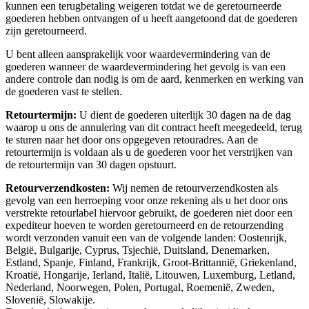
kunnen een terugbetaling weigeren totdat we de geretourneerde
goederen hebben ontvangen of u heeft aangetoond dat de goederen
zijn geretourneerd.
U bent alleen aansprakelijk voor waardevermindering van de
goederen wanneer de waardevermindering het gevolg is van een
andere controle dan nodig is om de aard, kenmerken en werking van
de goederen vast te stellen.
Retourtermijn:
U dient de goederen uiterlijk 30 dagen na de dag
waarop u ons de annulering van dit contract heeft meegedeeld, terug
te sturen naar het door ons opgegeven retouradres. Aan de
retourtermijn is voldaan als u de goederen voor het verstrijken van
de retourtermijn van 30 dagen opstuurt.
Retourverzendkosten:
Wij nemen de retourverzendkosten als
gevolg van een herroeping voor onze rekening als u het door ons
verstrekte retourlabel hiervoor gebruikt, de goederen niet door een
expediteur hoeven te worden geretourneerd en de retourzending
wordt verzonden vanuit een van de volgende landen: Oostenrijk,
België, Bulgarije, Cyprus, Tsjechië, Duitsland, Denemarken,
Estland, Spanje, Finland, Frankrijk, Groot-Brittannië, Griekenland,
Kroatië, Hongarije, Ierland, Italië, Litouwen, Luxemburg, Letland,
Nederland, Noorwegen, Polen, Portugal, Roemenië, Zweden,
Slovenië, Slowakije.