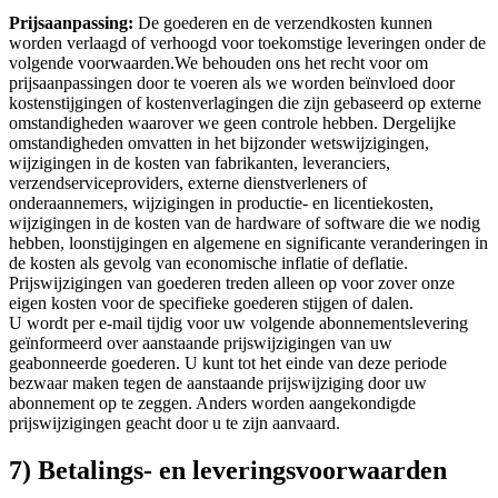
Prijsaanpassing:
De goederen en de verzendkosten kunnen
worden verlaagd of verhoogd voor toekomstige leveringen onder de
volgende voorwaarden.We behouden ons het recht voor om
prijsaanpassingen door te voeren als we worden beïnvloed door
kostenstijgingen of kostenverlagingen die zijn gebaseerd op externe
omstandigheden waarover we geen controle hebben. Dergelijke
omstandigheden omvatten in het bijzonder wetswijzigingen,
wijzigingen in de kosten van fabrikanten, leveranciers,
verzendserviceproviders, externe dienstverleners of
onderaannemers, wijzigingen in productie- en licentiekosten,
wijzigingen in de kosten van de hardware of software die we nodig
hebben, loonstijgingen en algemene en significante veranderingen in
de kosten als gevolg van economische inflatie of deflatie.
Prijswijzigingen van goederen treden alleen op voor zover onze
eigen kosten voor de specifieke goederen stijgen of dalen.
U wordt per e-mail tijdig voor uw volgende abonnementslevering
geïnformeerd over aanstaande prijswijzigingen van uw
geabonneerde goederen. U kunt tot het einde van deze periode
bezwaar maken tegen de aanstaande prijswijziging door uw
abonnement op te zeggen. Anders worden aangekondigde
prijswijzigingen geacht door u te zijn aanvaard.
7) Betalings- en leveringsvoorwaarden