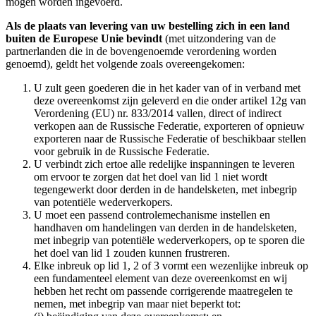
mogen worden ingevoerd.
Als de plaats van levering van uw bestelling zich in een land
buiten de Europese Unie bevindt
(met uitzondering van de
partnerlanden die in de bovengenoemde verordening worden
genoemd), geldt het volgende zoals overeengekomen:
U zult geen goederen die in het kader van of in verband met
deze overeenkomst zijn geleverd en die onder artikel 12g van
Verordening (EU) nr. 833/2014 vallen, direct of indirect
verkopen aan de Russische Federatie, exporteren of opnieuw
exporteren naar de Russische Federatie of beschikbaar stellen
voor gebruik in de Russische Federatie.
U verbindt zich ertoe alle redelijke inspanningen te leveren
om ervoor te zorgen dat het doel van lid 1 niet wordt
tegengewerkt door derden in de handelsketen, met inbegrip
van potentiële wederverkopers.
U moet een passend controlemechanisme instellen en
handhaven om handelingen van derden in de handelsketen,
met inbegrip van potentiële wederverkopers, op te sporen die
het doel van lid 1 zouden kunnen frustreren.
Elke inbreuk op lid 1, 2 of 3 vormt een wezenlijke inbreuk op
een fundamenteel element van deze overeenkomst en wij
hebben het recht om passende corrigerende maatregelen te
nemen, met inbegrip van maar niet beperkt tot: