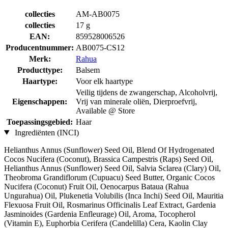
collecties
AM-AB0075
collecties
17 g
EAN:
859528006526
Producentnummer:
AB0075-CS12
Merk:
Rahua
Producttype:
Balsem
Haartype:
Voor elk haartype
Veilig tijdens de zwangerschap, Alcoholvrij,
Eigenschappen:
Vrij van minerale oliën, Dierproefvrij,
Available @ Store
Toepassingsgebied:
Haar
Ingrediënten (INCI)
Helianthus Annus (Sunflower) Seed Oil, Blend Of Hydrogenated
Cocos Nucifera (Coconut), Brassica Campestris (Raps) Seed Oil,
Helianthus Annus (Sunflower) Seed Oil, Salvia Sclarea (Clary) Oil,
Theobroma Grandiflorum (Cupuacu) Seed Butter, Organic Cocos
Nucifera (Coconut) Fruit Oil, Oenocarpus Bataua (Rahua
Ungurahua) Oil, Plukenetia Volubilis (Inca Inchi) Seed Oil, Mauritia
Flexuosa Fruit Oil, Rosmarinus Officinalis Leaf Extract, Gardenia
Jasminoides (Gardenia Enfleurage) Oil, Aroma, Tocopherol
(Vitamin E), Euphorbia Cerifera (Candelilla) Cera, Kaolin Clay