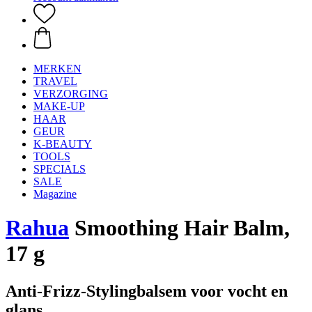
MERKEN
TRAVEL
VERZORGING
MAKE-UP
HAAR
GEUR
K-BEAUTY
TOOLS
SPECIALS
SALE
Magazine
Rahua
Smoothing Hair Balm,
17 g
Anti-Frizz-Stylingbalsem voor vocht en
glans