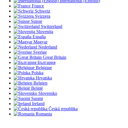
International (English)
France
Schweiz
Svizzera
Suisse
Switzerland
Slovenija
España
Magyar
Nederland
Sverige
Great Britain
България
Belgique
Polska
Hrvatska
Belgien
België
Slovensko
Suomi
Ireland
Česká republika
Romania