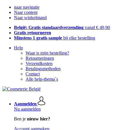
naar navigatie
Naar content
Naar winkelmand
België: Gratis standaardverzending
vanaf € 49,90
Gratis retourneren
Minstens 1 gratis sample
bij elke bestelling
Help
Waar is mijn bestelling?
Retourneringen
Verzendkosten
Betalingsmethoden
Contact
Alle help-thema`s
Aanmelden
Nu aanmelden
Ben je
nieuw hier?
Account aanmaken