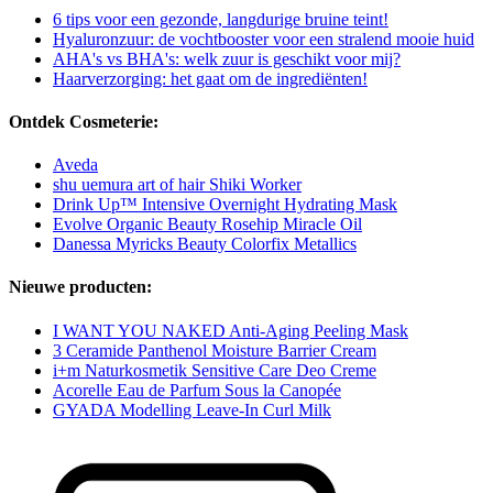
6 tips voor een gezonde, langdurige bruine teint!
Hyaluronzuur: de vochtbooster voor een stralend mooie huid
AHA's vs BHA's: welk zuur is geschikt voor mij?
Haarverzorging: het gaat om de ingrediënten!
Ontdek Cosmeterie:
Aveda
shu uemura art of hair Shiki Worker
Drink Up™ Intensive Overnight Hydrating Mask
Evolve Organic Beauty Rosehip Miracle Oil
Danessa Myricks Beauty Colorfix Metallics
Nieuwe producten:
I WANT YOU NAKED Anti-Aging Peeling Mask
3 Ceramide Panthenol Moisture Barrier Cream
i+m Naturkosmetik Sensitive Care Deo Creme
Acorelle Eau de Parfum Sous la Canopée
GYADA Modelling Leave-In Curl Milk