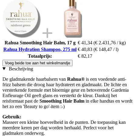
Rahua Smoothing Hair Balm, 17 g
€ 41,34
(€ 2.431,76 / kg)
Rahua Hydration Shampoo, 275 ml
€ 40,83
(€ 148,47 / l)
Totaalprijs:
€ 82,17
Voeg beide toe aan het winkelmandje
Beschrijving
De gladmakende haarbalsem van
Rahua®
is een voedende anti-
frizz balsem die droog haar hydrateert en gladmaakt. De lichte en
versterkende formule met bloemige geur en betoverende Gardenia
Enfleurage Oil geeft glans en versterkt de kleur. Dankzij het
reisformaat past de
Smoothing Hair Balm
in elke handtas en wordt
het zo een 'Beauty to go'-item :-)
Gebruik:
Masseer een kleine hoeveelheid in de punten. De toepassing kan
meerdere keren per dag worden herhaald. Perfect voor het
gladmaken onderweg.