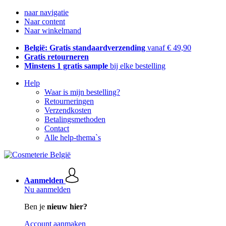
naar navigatie
Naar content
Naar winkelmand
België: Gratis standaardverzending
vanaf € 49,90
Gratis retourneren
Minstens 1 gratis sample
bij elke bestelling
Help
Waar is mijn bestelling?
Retourneringen
Verzendkosten
Betalingsmethoden
Contact
Alle help-thema`s
Aanmelden
Nu aanmelden
Ben je
nieuw hier?
Account aanmaken