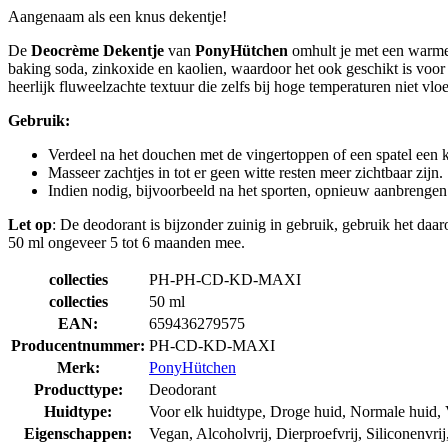
Aangenaam als een knus dekentje!
De
Deocrème Dekentje
van
PonyHütchen
omhult je met een warme 
baking soda, zinkoxide en kaolien, waardoor het ook geschikt is voo
heerlijk fluweelzachte textuur die zelfs bij hoge temperaturen niet vlo
Gebruik:
Verdeel na het douchen met de vingertoppen of een spatel een k
Masseer zachtjes in tot er geen witte resten meer zichtbaar zijn.
Indien nodig, bijvoorbeeld na het sporten, opnieuw aanbrengen
Let op
: De deodorant is bijzonder zuinig in gebruik, gebruik het daa
50 ml ongeveer 5 tot 6 maanden mee.
collecties
PH-PH-CD-KD-MAXI
collecties
50 ml
EAN:
659436279575
Producentnummer:
PH-CD-KD-MAXI
Merk:
PonyHütchen
Producttype:
Deodorant
Huidtype:
Voor elk huidtype, Droge huid, Normale huid, 
Eigenschappen:
Vegan, Alcoholvrij, Dierproefvrij, Siliconenvrij