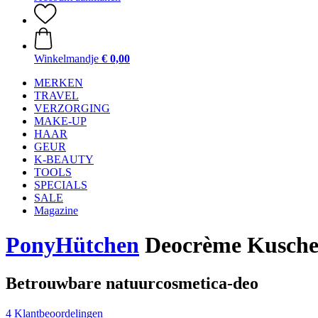
Winkelmandje
€ 0,00
MERKEN
TRAVEL
VERZORGING
MAKE-UP
HAAR
GEUR
K-BEAUTY
TOOLS
SPECIALS
SALE
Magazine
PonyHütchen
Deocrème Kuschen
Betrouwbare natuurcosmetica-deo
4 Klantbeoordelingen