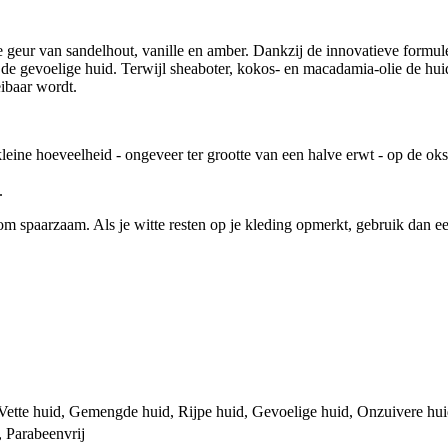
geur van sandelhout, vanille en amber. Dankzij de innovatieve formu
r de gevoelige huid. Terwijl sheaboter, kokos- en macadamia-olie de h
eibaar wordt.
leine hoeveelheid - ongeveer ter grootte van een halve erwt - op de oks
.
rom spaarzaam. Als je witte resten op je kleding opmerkt, gebruik dan e
Vette huid, Gemengde huid, Rijpe huid, Gevoelige huid, Onzuivere hu
, Parabeenvrij