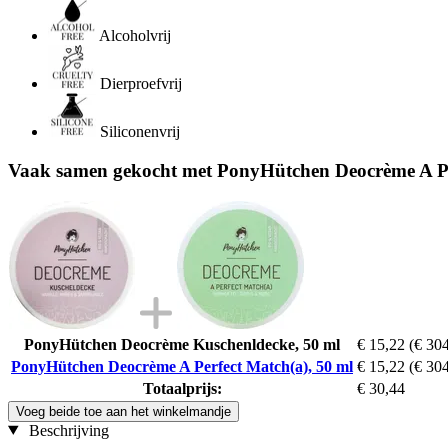
Alcoholvrij
Dierproefvrij
Siliconenvrij
Vaak samen gekocht met PonyHütchen Deocrème A Pe
PonyHütchen Deocrème Kuschenldecke, 50 ml
€ 15,22
(€ 304
PonyHütchen Deocrème A Perfect Match(a), 50 ml
€ 15,22
(€ 304
Totaalprijs:
€ 30,44
Voeg beide toe aan het winkelmandje
Beschrijving