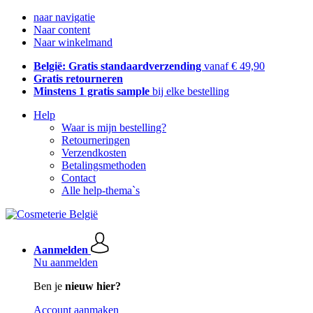
naar navigatie
Naar content
Naar winkelmand
België: Gratis standaardverzending
vanaf € 49,90
Gratis retourneren
Minstens 1 gratis sample
bij elke bestelling
Help
Waar is mijn bestelling?
Retourneringen
Verzendkosten
Betalingsmethoden
Contact
Alle help-thema`s
Aanmelden
Nu aanmelden
Ben je
nieuw hier?
Account aanmaken