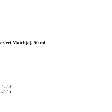
rfect Match(a), 50 ml
,40 / l)
,40 / l)