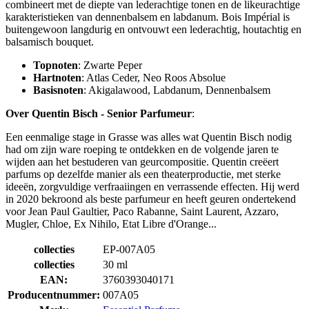
combineert met de diepte van lederachtige tonen en de likeurachtige
karakteristieken van dennenbalsem en labdanum. Bois Impérial is
buitengewoon langdurig en ontvouwt een lederachtig, houtachtig en
balsamisch bouquet.
Topnoten
: Zwarte Peper
Hartnoten
: Atlas Ceder, Neo Roos Absolue
Basisnoten
: Akigalawood, Labdanum, Dennenbalsem
Over Quentin Bisch - Senior Parfumeur
:
Een eenmalige stage in Grasse was alles wat Quentin Bisch nodig
had om zijn ware roeping te ontdekken en de volgende jaren te
wijden aan het bestuderen van geurcompositie. Quentin creëert
parfums op dezelfde manier als een theaterproductie, met sterke
ideeën, zorgvuldige verfraaiingen en verrassende effecten. Hij werd
in 2020 bekroond als beste parfumeur en heeft geuren ondertekend
voor Jean Paul Gaultier, Paco Rabanne, Saint Laurent, Azzaro,
Mugler, Chloe, Ex Nihilo, Etat Libre d'Orange...
collecties
EP-007A05
collecties
30 ml
EAN:
3760393040171
Producentnummer:
007A05