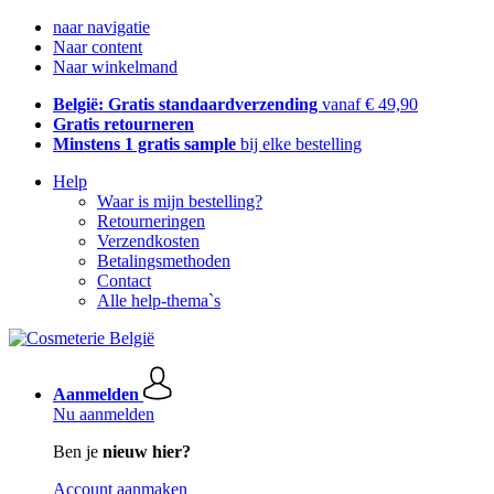
naar navigatie
Naar content
Naar winkelmand
België: Gratis standaardverzending
vanaf € 49,90
Gratis retourneren
Minstens 1 gratis sample
bij elke bestelling
Help
Waar is mijn bestelling?
Retourneringen
Verzendkosten
Betalingsmethoden
Contact
Alle help-thema`s
Aanmelden
Nu aanmelden
Ben je
nieuw hier?
Account aanmaken