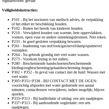
Signaalwoord: gevaar
Veiligheidsinstructies:
P101 - Bij het inwinnen van medisch advies, de verpakking
of het etiket ter beschikking houden.
P102 - Buiten het bereik van kinderen houden.
P210 - Verwijderd houden van warmte, hete oppervlakken,
vonken, open vuur en andere ontstekingsbronnen. Niet roken.
P233 - In goed gesloten verpakking bewaren.
P261 - Inademing van stof/rook/gas/nevel/damp/spuitnevel
vermijden.
P264 - Na gebruik grondig met veel water wassen.
P273 - Voorkom lozing in het milieu.
P280 - Beschermende handschoenen/beschermende
kleding/oogbescherming/gelaatsbescherming dragen.
P302 + P352 - In geval van contact met de huid: Wassen met
veel water.
P305+P351+P338 - BIJ CONTACT MET DE OGEN:
voorzichtig afspoelen met water gedurende een aantal
minuten; contactlenzen verwijderen, indien mogelijk; blijven
spoelen.
P333+P313 - Bij huidirritatie of uitslag: een arts raadplegen.
P337+P313 - Bij aanhoudende oogirritatie: een arts
raadplegen.