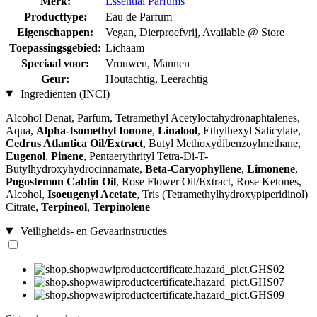
Merk:
Essential Parfums
Producttype:
Eau de Parfum
Eigenschappen:
Vegan, Dierproefvrij, Available @ Store
Toepassingsgebied:
Lichaam
Speciaal voor:
Vrouwen, Mannen
Geur:
Houtachtig, Leerachtig
Ingrediënten (INCI)
Alcohol Denat, Parfum, Tetramethyl Acetyloctahydronaphtalenes,
Aqua,
Alpha-Isomethyl Ionone
,
Linalool
, Ethylhexyl Salicylate,
Cedrus Atlantica Oil/Extract
, Butyl Methoxydibenzoylmethane,
Eugenol
,
Pinene
, Pentaerythrityl Tetra-Di-T-
Butylhydroxyhydrocinnamate,
Beta-Caryophyllene
,
Limonene
,
Pogostemon Cablin Oil
, Rose Flower Oil/Extract, Rose Ketones,
Alcohol,
Isoeugenyl Acetate
, Tris (Tetramethylhydroxypiperidinol)
Citrate,
Terpineol
,
Terpinolene
Veiligheids- en Gevaarinstructies