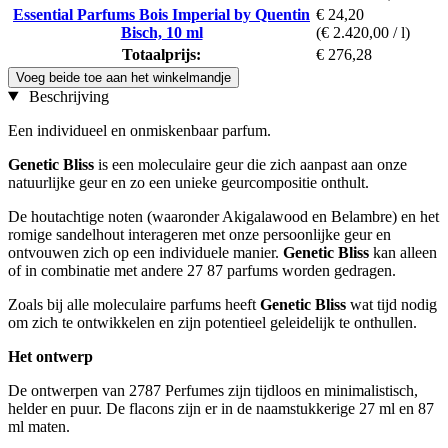
Essential Parfums Bois Imperial by Quentin
€ 24,20
Bisch, 10 ml
(€ 2.420,00 / l)
Totaalprijs:
€ 276,28
Voeg beide toe aan het winkelmandje
Beschrijving
Een individueel en onmiskenbaar parfum.
Genetic Bliss
is een moleculaire geur die zich aanpast aan onze
natuurlijke geur en zo een unieke geurcompositie onthult.
De houtachtige noten (waaronder Akigalawood en Belambre) en het
romige sandelhout interageren met onze persoonlijke geur en
ontvouwen zich op een individuele manier.
Genetic Bliss
kan alleen
of in combinatie met andere 27 87 parfums worden gedragen.
Zoals bij alle moleculaire parfums heeft
Genetic Bliss
wat tijd nodig
om zich te ontwikkelen en zijn potentieel geleidelijk te onthullen.
Het ontwerp
De ontwerpen van 2787 Perfumes zijn tijdloos en minimalistisch,
helder en puur. De flacons zijn er in de naamstukkerige 27 ml en 87
ml maten.