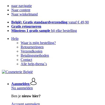
naar navigatie
Naar content
Naar winkelmand
België: Gratis standaardverzending
vanaf € 49,90
Gratis retourneren
Minstens 1 gratis sample
bij elke bestelling
Help
Waar is mijn bestelling?
Retourneringen
Verzendkosten
Betalingsmethoden
Contact
Alle help-thema`s
Aanmelden
Nu aanmelden
Ben je
nieuw hier?
Account aanmaken