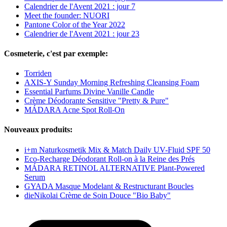
Calendrier de l'Avent 2021 : jour 7
Meet the founder: NUORI
Pantone Color of the Year 2022
Calendrier de l'Avent 2021 : jour 23
Cosmeterie, c'est par exemple:
Torriden
AXIS-Y Sunday Morning Refreshing Cleansing Foam
Essential Parfums Divine Vanille Candle
Crème Déodorante Sensitive "Pretty & Pure"
MÁDARA Acne Spot Roll-On
Nouveaux produits:
i+m Naturkosmetik Mix & Match Daily UV-Fluid SPF 50
Eco-Recharge Déodorant Roll-on à la Reine des Prés
MÁDARA RETINOL ALTERNATIVE Plant-Powered
Serum
GYADA Masque Modelant & Restructurant Boucles
dieNikolai Crème de Soin Douce "Bio Baby"