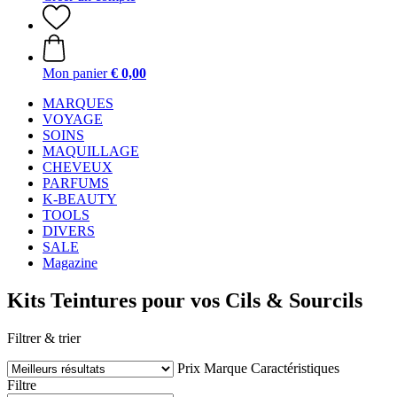
Mon panier
€ 0,00
MARQUES
VOYAGE
SOINS
MAQUILLAGE
CHEVEUX
PARFUMS
K-BEAUTY
TOOLS
DIVERS
SALE
Magazine
Kits Teintures pour vos Cils & Sourcils
Filtrer & trier
Prix
Marque
Caractéristiques
Filtre