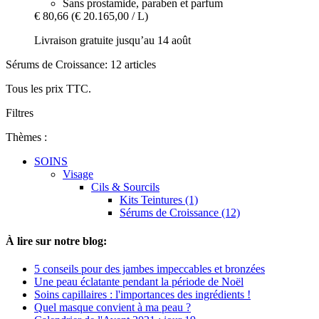
Sans prostamide, paraben et parfum
€ 80,66
(€ 20.165,00 / L)
Livraison gratuite jusqu’au 14 août
Sérums de Croissance: 12 articles
Tous les prix TTC.
Filtres
Thèmes :
SOINS
Visage
Cils & Sourcils
Kits Teintures (1)
Sérums de Croissance (12)
À lire sur notre blog:
5 conseils pour des jambes impeccables et bronzées
Une peau éclatante pendant la période de Noël
Soins capillaires : l'importances des ingrédients !
Quel masque convient à ma peau ?