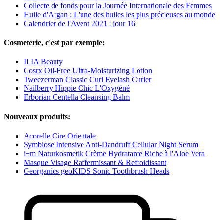
Collecte de fonds pour la Journée Internationale des Femmes
Huile d'Argan : L'une des huiles les plus précieuses au monde
Calendrier de l'Avent 2021 : jour 16
Cosmeterie, c'est par exemple:
ILIA Beauty
Cosrx Oil-Free Ultra-Moisturizing Lotion
Tweezerman Classic Curl Eyelash Curler
Nailberry Hippie Chic L'Oxygéné
Erborian Centella Cleansing Balm
Nouveaux produits:
Acorelle Cire Orientale
Symbiose Intensive Anti-Dandruff Cellular Night Serum
i+m Naturkosmetik Crème Hydratante Riche à l'Aloe Vera
Masque Visage Raffermissant & Refroidissant
Georganics geoKIDS Sonic Toothbrush Heads