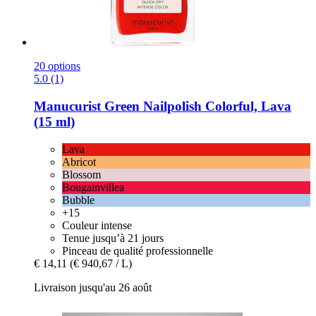
20 options
5.0 (1)
Manucurist
Green Nailpolish Colorful, Lava
(15 ml)
Lava
Abricot
Blossom
Bougainvillea
Bubble
+15
Couleur intense
Tenue jusqu’à 21 jours
Pinceau de qualité professionnelle
€ 14,11
(€ 940,67 / L)
Livraison jusqu'au 26 août