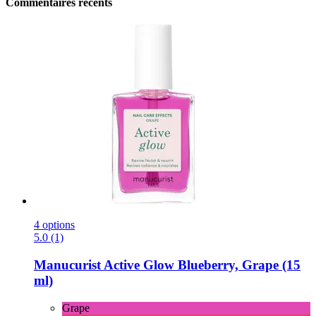
Commentaires récents
4 options
5.0 (1)
Manucurist
Active Glow Blueberry, Grape (15
ml)
Grape