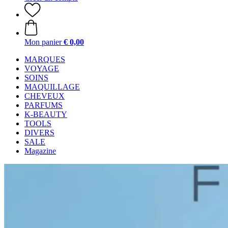
Mon panier
€ 0,00
MARQUES
VOYAGE
SOINS
MAQUILLAGE
CHEVEUX
PARFUMS
K-BEAUTY
TOOLS
DIVERS
SALE
Magazine