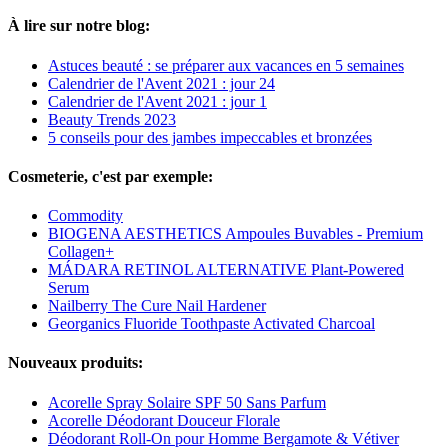
À lire sur notre blog:
Astuces beauté : se préparer aux vacances en 5 semaines
Calendrier de l'Avent 2021 : jour 24
Calendrier de l'Avent 2021 : jour 1
Beauty Trends 2023
5 conseils pour des jambes impeccables et bronzées
Cosmeterie, c'est par exemple:
Commodity
BIOGENA AESTHETICS Ampoules Buvables - Premium
Collagen+
MÁDARA RETINOL ALTERNATIVE Plant-Powered
Serum
Nailberry The Cure Nail Hardener
Georganics Fluoride Toothpaste Activated Charcoal
Nouveaux produits:
Acorelle Spray Solaire SPF 50 Sans Parfum
Acorelle Déodorant Douceur Florale
Déodorant Roll-On pour Homme Bergamote & Vétiver