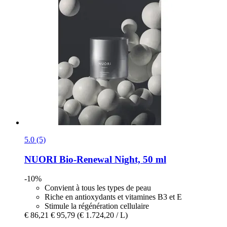
5.0 (5)
NUORI
Bio-​Renewal Night, 50 ml
-10%
Convient à tous les types de peau
Riche en antioxydants et vitamines B3 et E
Stimule la régénération cellulaire
€ 86,21
€ 95,79
(€ 1.724,20 / L)