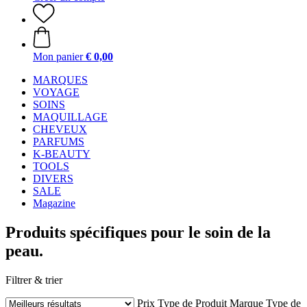
Mon panier
€ 0,00
MARQUES
VOYAGE
SOINS
MAQUILLAGE
CHEVEUX
PARFUMS
K-BEAUTY
TOOLS
DIVERS
SALE
Magazine
Produits spécifiques pour le soin de la
peau.
Filtrer & trier
Prix
Type de Produit
Marque
Type de