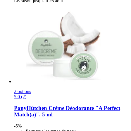
Livraison jusqu'au 26 août
2 options
5.0 (2)
PonyHütchen
Crème Déodorante "A Perfect
Match(a)", 5 ml
-5%