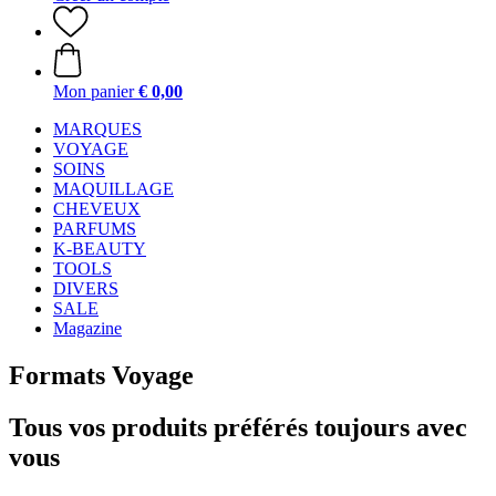
Mon panier
€ 0,00
MARQUES
VOYAGE
SOINS
MAQUILLAGE
CHEVEUX
PARFUMS
K-BEAUTY
TOOLS
DIVERS
SALE
Magazine
Formats Voyage
Tous vos produits préférés toujours avec
vous