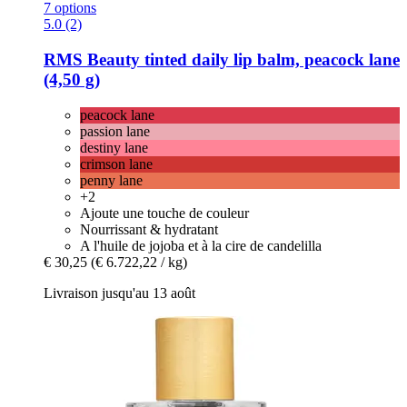
7 options
5.0 (2)
RMS Beauty
tinted daily lip balm, peacock lane
(4,50 g)
peacock lane
passion lane
destiny lane
crimson lane
penny lane
+2
Ajoute une touche de couleur
Nourrissant & hydratant
A l'huile de jojoba et à la cire de candelilla
€ 30,25
(€ 6.722,22 / kg)
Livraison jusqu'au 13 août