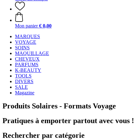
Mon panier
€ 0,00
MARQUES
VOYAGE
SOINS
MAQUILLAGE
CHEVEUX
PARFUMS
K-BEAUTY
TOOLS
DIVERS
SALE
Magazine
Produits Solaires - Formats Voyage
Pratiques à emporter partout avec vous !
Rechercher par catégorie