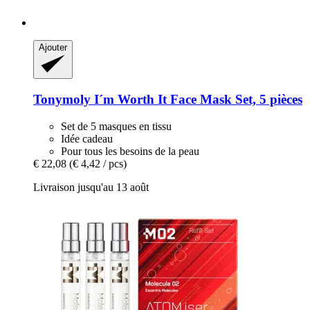
Ajouter
Tonymoly
I´m Worth It Face Mask Set, 5 pièces
Set de 5 masques en tissu
Idée cadeau
Pour tous les besoins de la peau
€ 22,08
(€ 4,42 / pcs)
Livraison jusqu'au 13 août