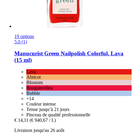
19 options
5.0 (1)
Manucurist
Green Nailpolish Colorful, Lava
(15 ml)
Lava
Abricot
Blossom
Bougainvillea
Bubble
+14
Couleur intense
Tenue jusqu’à 21 jours
Pinceau de qualité professionnelle
€ 14,11
(€ 940,67 / L)
Livraison jusqu'au 26 août