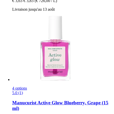
€ 3,63
€ 3,83
(€ 726,00 / L)
Livraison jusqu'au 13 août
4 options
5.0 (1)
Manucurist
Active Glow Blueberry, Grape (15
ml)