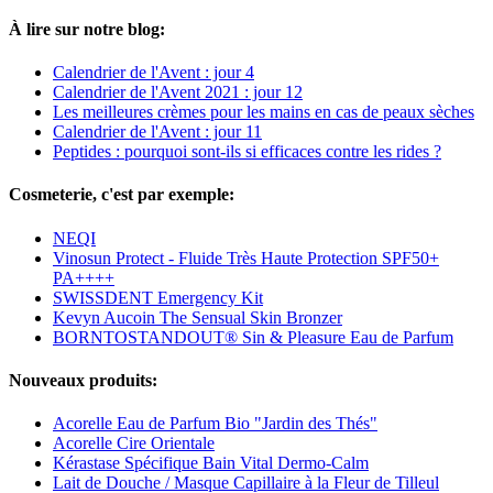
À lire sur notre blog:
Calendrier de l'Avent : jour 4
Calendrier de l'Avent 2021 : jour 12
Les meilleures crèmes pour les mains en cas de peaux sèches
Calendrier de l'Avent : jour 11
Peptides : pourquoi sont-ils si efficaces contre les rides ?
Cosmeterie, c'est par exemple:
NEQI
Vinosun Protect - Fluide Très Haute Protection SPF50+
PA++++
SWISSDENT Emergency Kit
Kevyn Aucoin The Sensual Skin Bronzer
BORNTOSTANDOUT® Sin & Pleasure Eau de Parfum
Nouveaux produits:
Acorelle Eau de Parfum Bio "Jardin des Thés"
Acorelle Cire Orientale
Kérastase Spécifique Bain Vital Dermo-Calm
Lait de Douche / Masque Capillaire à la Fleur de Tilleul