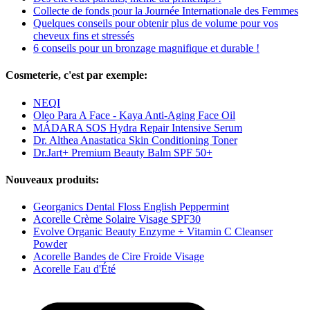
Collecte de fonds pour la Journée Internationale des Femmes
Quelques conseils pour obtenir plus de volume pour vos
cheveux fins et stressés
6 conseils pour un bronzage magnifique et durable !
Cosmeterie, c'est par exemple:
NEQI
Oleo Para A Face - Kaya Anti-Aging Face Oil
MÁDARA SOS Hydra Repair Intensive Serum
Dr. Althea Anastatica Skin Conditioning Toner
Dr.Jart+ Premium Beauty Balm SPF 50+
Nouveaux produits:
Georganics Dental Floss English Peppermint
Acorelle Crème Solaire Visage SPF30
Evolve Organic Beauty Enzyme + Vitamin C Cleanser
Powder
Acorelle Bandes de Cire Froide Visage
Acorelle Eau d'Été