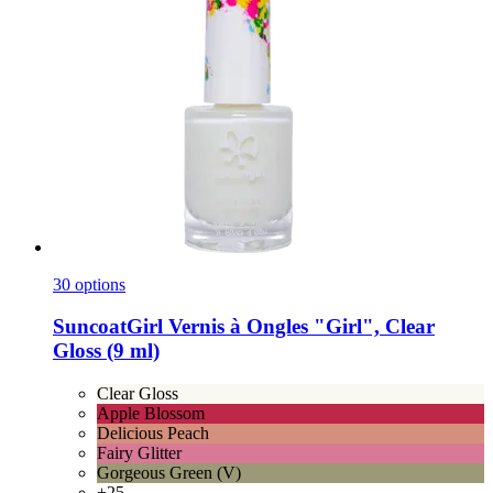
30 options
SuncoatGirl
Vernis à Ongles "Girl", Clear
Gloss (9 ml)
Clear Gloss
Apple Blossom
Delicious Peach
Fairy Glitter
Gorgeous Green (V)
+25