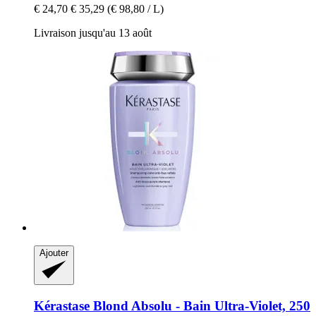
€ 24,70
€ 35,29
(€ 98,80 / L)
Livraison jusqu'au 13 août
Ajouter
Kérastase
Blond Absolu -​ Bain Ultra-​Violet, 250