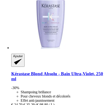
Ajouter
Kérastase
Blond Absolu -​ Bain Ultra-​Violet, 250
ml
-30%
Shampoing brillance
Pour cheveux blonds et décolorés
Effet anti-jaunissement
€ 24,70
€ 35,29
(€ 98,80 / L)