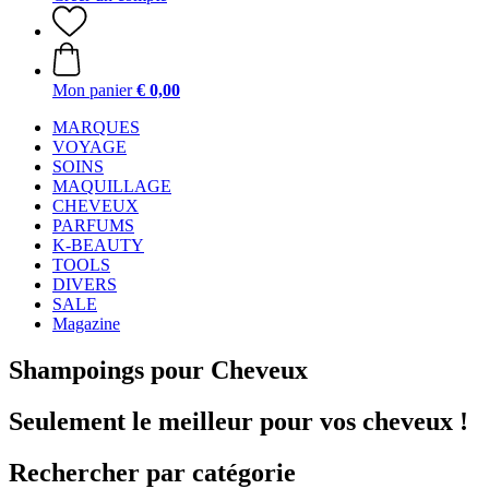
Mon panier
€ 0,00
MARQUES
VOYAGE
SOINS
MAQUILLAGE
CHEVEUX
PARFUMS
K-BEAUTY
TOOLS
DIVERS
SALE
Magazine
Shampoings pour Cheveux
Seulement le meilleur pour vos cheveux !
Rechercher par catégorie