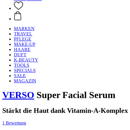
MARKEN
TRAVEL
PFLEGE
MAKE-UP
HAARE
DUFT
K-BEAUTY
TOOLS
SPECIALS
SALE
MAGAZIN
VERSO
Super Facial Serum
Stärkt die Haut dank Vitamin-A-Komplex
1 Bewertung