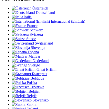
Österreich
Deutschland
Italia
International (English)
France
Schweiz
Svizzera
Suisse
Switzerland
Slovenija
España
Magyar
Nederland
Sverige
Great Britain
България
Belgique
Polska
Hrvatska
Belgien
België
Slovensko
Suomi
Ireland