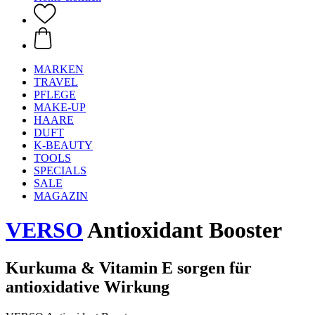
MARKEN
TRAVEL
PFLEGE
MAKE-UP
HAARE
DUFT
K-BEAUTY
TOOLS
SPECIALS
SALE
MAGAZIN
VERSO
Antioxidant Booster
Kurkuma & Vitamin E sorgen für
antioxidative Wirkung