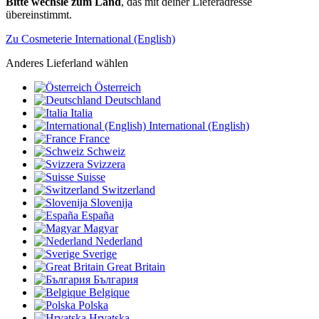
Bitte wechsle zum Land
, das mit deiner Lieferadresse
übereinstimmt.
Zu Cosmeterie International (English)
Anderes Lieferland wählen
Österreich
Deutschland
Italia
International (English)
France
Schweiz
Svizzera
Suisse
Switzerland
Slovenija
España
Magyar
Nederland
Sverige
Great Britain
България
Belgique
Polska
Hrvatska