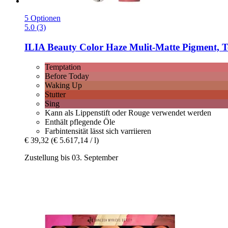
5 Optionen
5.0 (3)
ILIA Beauty
Color Haze Mulit-​Matte Pigment, T
Temptation
Before Today
Waking Up
Stutter
Sing
Kann als Lippenstift oder Rouge verwendet werden
Enthält pflegende Öle
Farbintensität lässt sich varriieren
€ 39,32
(€ 5.617,14 / l)
Zustellung bis 03. September