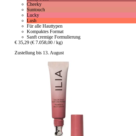
Cheeky
Suntouch
Lucky
Lush
Für alle Hauttypen
Kompaktes Format
Sanft cremige Formulierung
€ 35,29
(€ 7.058,00 / kg)
Zustellung bis 13. August