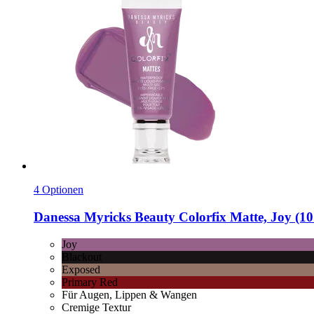
4 Optionen
Danessa Myricks Beauty
Colorfix Matte, Joy (10
Joy
Blackout
Exposed
Primary Red
Für Augen, Lippen & Wangen
Cremige Textur