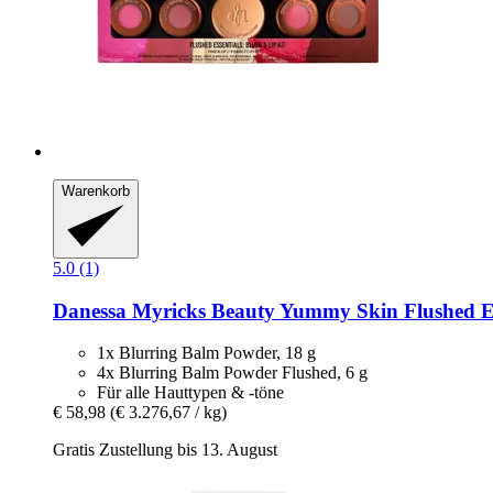
Warenkorb
5.0 (1)
Danessa Myricks Beauty
Yummy Skin Flushed Ess
1x Blurring Balm Powder, 18 g
4x Blurring Balm Powder Flushed, 6 g
Für alle Hauttypen & -töne
€ 58,98
(€ 3.276,67 / kg)
Gratis Zustellung bis 13. August