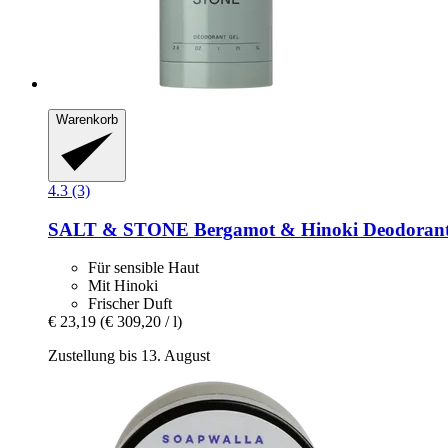
Warenkorb
4.3 (3)
SALT & STONE
Bergamot & Hinoki Deodorant G
Für sensible Haut
Mit Hinoki
Frischer Duft
€ 23,19
(€ 309,20 / l)
Zustellung bis 13. August