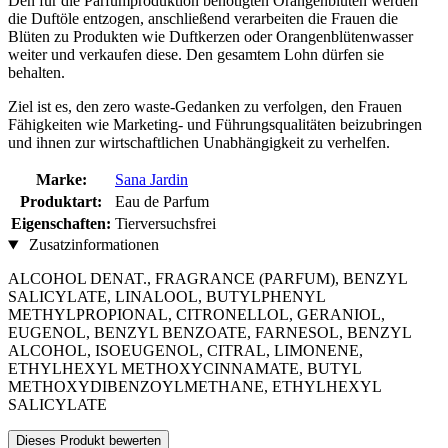
Den für die Parfumproduktion benötigten Orangenblüten werden
die Duftöle entzogen, anschließend verarbeiten die Frauen die
Blüten zu Produkten wie Duftkerzen oder Orangenblütenwasser
weiter und verkaufen diese. Den gesamtem Lohn dürfen sie
behalten.
Ziel ist es, den zero waste-Gedanken zu verfolgen, den Frauen
Fähigkeiten wie Marketing- und Führungsqualitäten beizubringen
und ihnen zur wirtschaftlichen Unabhängigkeit zu verhelfen.
Marke:
Sana Jardin
Produktart:
Eau de Parfum
Eigenschaften:
Tierversuchsfrei
Zusatzinformationen
ALCOHOL DENAT., FRAGRANCE (PARFUM), BENZYL
SALICYLATE, LINALOOL, BUTYLPHENYL
METHYLPROPIONAL, CITRONELLOL, GERANIOL,
EUGENOL, BENZYL BENZOATE, FARNESOL, BENZYL
ALCOHOL, ISOEUGENOL, CITRAL, LIMONENE,
ETHYLHEXYL METHOXYCINNAMATE, BUTYL
METHOXYDIBENZOYLMETHANE, ETHYLHEXYL
SALICYLATE
Dieses Produkt bewerten