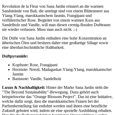
Revolution de la Fleur von Sana Jardin erinnert an die warmen
Sandstrände von Bali, die umringt sind von einem Blütenmeer aus
Ylang-Ylang, marokkanischem Jasmin, Frangipani und
verführerischer Rose. Begleitet von einem warmen Kuss aus
Sandelholz und Vanille, will man diesen cremig-floralen Dufttraum
nie wieder verlassen. Muss man auch nicht. ;-)
Die Düfte von Sana Jardin enthalten eine hohe Konzentration an
ätherischen Ölen und besitzen daher eine großartige Sillage sowie
eine überdurchschnittliche Haltbarkeit.
Duftpyramide:
Kopfnote: Rose, Frangipani
Herznote: Neroli, Madagaskar-Ylang-Ylang, marokkanischer
Jasmin
Basisnote: Vanille, Sandelholz
Luxus & Nachhaltigkeit:
Hinter der Marke Sana Jardin steht die
"The Beyond Sustainability"-Bewegung. Dazu gehört auch
beispielsweise das "Orange Blossom Project". Das ist eine Initiative,
welche dafür sorgt, dass die marokkanischen Frauen bei der
Parfumherstellung fair entlohnt werden und ihnen eine berufliche
Zukunft geboten wird, indem sie eine spezielle Ausbildung erhalten.