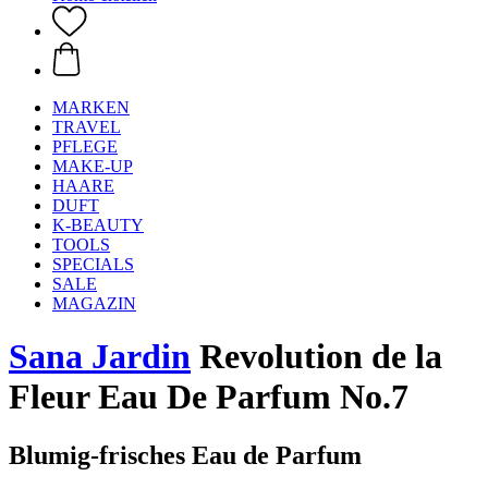
MARKEN
TRAVEL
PFLEGE
MAKE-UP
HAARE
DUFT
K-BEAUTY
TOOLS
SPECIALS
SALE
MAGAZIN
Sana Jardin
Revolution de la
Fleur Eau De Parfum No.7
Blumig-frisches Eau de Parfum