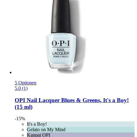
5 Optionen
5.0 (1)
OPI
Nail Lacquer Blues & Greens, It's a Boy!
(15 ml)
-15%
It's a Boy!
Gelato on My Mind
Kanpai OPI