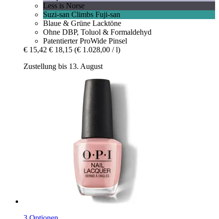
Less is Norse
Suzi-san Climbs Fuji-san
Blaue & Grüne Lacktöne
Ohne DBP, Toluol & Formaldehyd
Patentierter ProWide Pinsel
€ 15,42
€ 18,15
(€ 1.028,00 / l)
Zustellung bis 13. August
3 Optionen