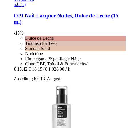
5.0 (1)
OPI
Nail Lacquer Nudes, Dulce de Leche (15
ml)
-15%
Dulce de Leche
Tiramisu for Two
Samoan Sand
Nudetöne
Für elegante & gepflegte Nägel
Ohne DBP, Toluol & Formaldehyd
€ 15,42
€ 18,15
(€ 1.028,00 / l)
Zustellung bis 13. August