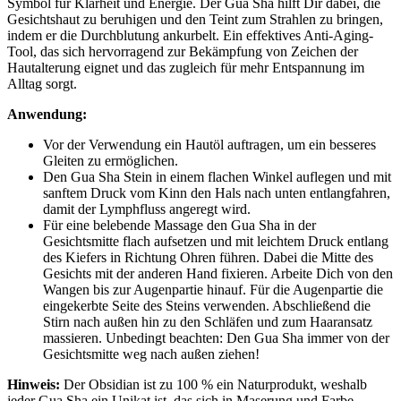
Symbol für Klarheit und Energie. Der Gua Sha hilft Dir dabei, die
Gesichtshaut zu beruhigen und den Teint zum Strahlen zu bringen,
indem er die Durchblutung ankurbelt. Ein effektives Anti-Aging-
Tool, das sich hervorragend zur Bekämpfung von Zeichen der
Hautalterung eignet und das zugleich für mehr Entspannung im
Alltag sorgt.
Anwendung:
Vor der Verwendung ein Hautöl auftragen, um ein besseres
Gleiten zu ermöglichen.
Den Gua Sha Stein in einem flachen Winkel auflegen und mit
sanftem Druck vom Kinn den Hals nach unten entlangfahren,
damit der Lymphfluss angeregt wird.
Für eine belebende Massage den Gua Sha in der
Gesichtsmitte flach aufsetzen und mit leichtem Druck entlang
des Kiefers in Richtung Ohren führen. Dabei die Mitte des
Gesichts mit der anderen Hand fixieren. Arbeite Dich von den
Wangen bis zur Augenpartie hinauf. Für die Augenpartie die
eingekerbte Seite des Steins verwenden. Abschließend die
Stirn nach außen hin zu den Schläfen und zum Haaransatz
massieren. Unbedingt beachten: Den Gua Sha immer von der
Gesichtsmitte weg nach außen ziehen!
Hinweis:
Der Obsidian ist zu 100 % ein Naturprodukt, weshalb
jeder Gua Sha ein Unikat ist, das sich in Maserung und Farbe