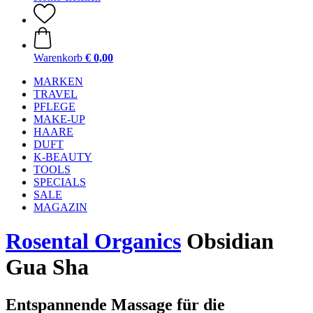
Warenkorb
€ 0,00
MARKEN
TRAVEL
PFLEGE
MAKE-UP
HAARE
DUFT
K-BEAUTY
TOOLS
SPECIALS
SALE
MAGAZIN
Rosental Organics
Obsidian
Gua Sha
Entspannende Massage für die