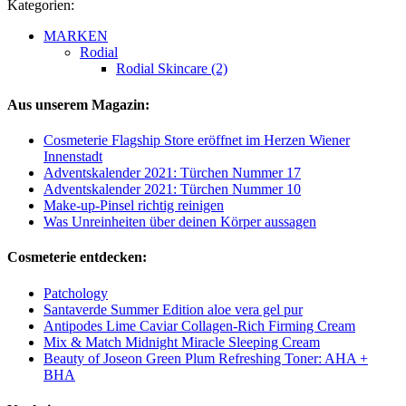
Kategorien:
MARKEN
Rodial
Rodial Skincare (2)
Aus unserem Magazin:
Cosmeterie Flagship Store eröffnet im Herzen Wiener
Innenstadt
Adventskalender 2021: Türchen Nummer 17
Adventskalender 2021: Türchen Nummer 10
Make-up-Pinsel richtig reinigen
Was Unreinheiten über deinen Körper aussagen
Cosmeterie entdecken:
Patchology
Santaverde Summer Edition aloe vera gel pur
Antipodes Lime Caviar Collagen-Rich Firming Cream
Mix & Match Midnight Miracle Sleeping Cream
Beauty of Joseon Green Plum Refreshing Toner: AHA +
BHA