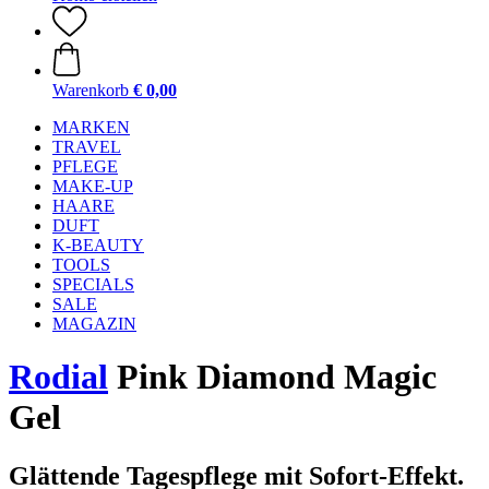
Warenkorb
€ 0,00
MARKEN
TRAVEL
PFLEGE
MAKE-UP
HAARE
DUFT
K-BEAUTY
TOOLS
SPECIALS
SALE
MAGAZIN
Rodial
Pink Diamond Magic
Gel
Glättende Tagespflege mit Sofort-Effekt.