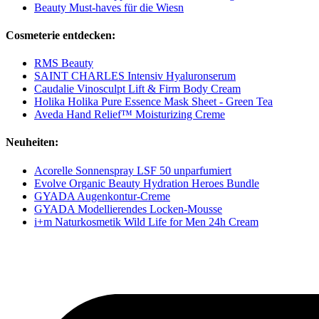
Beauty Must-haves für die Wiesn
Cosmeterie entdecken:
RMS Beauty
SAINT CHARLES Intensiv Hyaluronserum
Caudalie Vinosculpt Lift & Firm Body Cream
Holika Holika Pure Essence Mask Sheet - Green Tea
Aveda Hand Relief™ Moisturizing Creme
Neuheiten:
Acorelle Sonnenspray LSF 50 unparfumiert
Evolve Organic Beauty Hydration Heroes Bundle
GYADA Augenkontur-Creme
GYADA Modellierendes Locken-Mousse
i+m Naturkosmetik Wild Life for Men 24h Cream