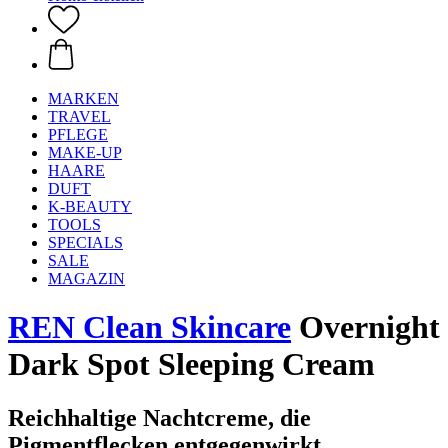
MARKEN
TRAVEL
PFLEGE
MAKE-UP
HAARE
DUFT
K-BEAUTY
TOOLS
SPECIALS
SALE
MAGAZIN
REN Clean Skincare
Overnight
Dark Spot Sleeping Cream
Reichhaltige Nachtcreme, die
Pigmentflecken entgegenwirkt