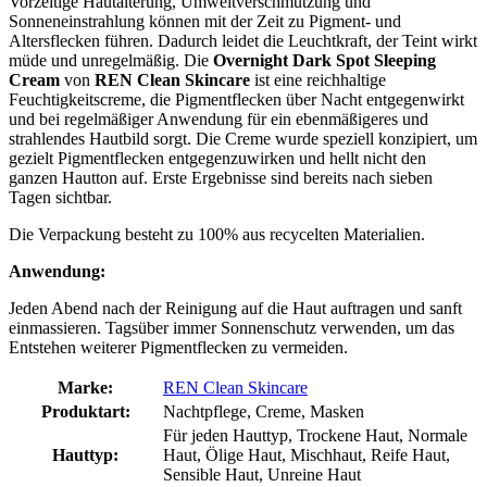
Vorzeitige Hautalterung, Umweltverschmutzung und
Sonneneinstrahlung können mit der Zeit zu Pigment- und
Altersflecken führen. Dadurch leidet die Leuchtkraft, der Teint wirkt
müde und unregelmäßig. Die
Overnight Dark Spot Sleeping
Cream
von
REN Clean Skincare
ist eine reichhaltige
Feuchtigkeitscreme, die Pigmentflecken über Nacht entgegenwirkt
und bei regelmäßiger Anwendung für ein ebenmäßigeres und
strahlendes Hautbild sorgt. Die Creme wurde speziell konzipiert, um
gezielt Pigmentflecken entgegenzuwirken und hellt nicht den
ganzen Hautton auf. Erste Ergebnisse sind bereits nach sieben
Tagen sichtbar.
Die Verpackung besteht zu 100% aus recycelten Materialien.
Anwendung:
Jeden Abend nach der Reinigung auf die Haut auftragen und sanft
einmassieren. Tagsüber immer Sonnenschutz verwenden, um das
Entstehen weiterer Pigmentflecken zu vermeiden.
Marke:
REN Clean Skincare
Produktart:
Nachtpflege, Creme, Masken
Für jeden Hauttyp, Trockene Haut, Normale
Hauttyp:
Haut, Ölige Haut, Mischhaut, Reife Haut,
Sensible Haut, Unreine Haut