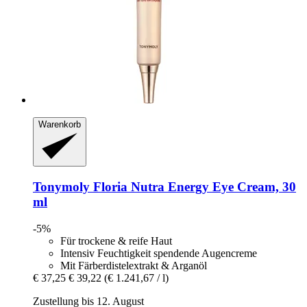
Warenkorb
Tonymoly
Floria Nutra Energy Eye Cream, 30
ml
-5%
Für trockene & reife Haut
Intensiv Feuchtigkeit spendende Augencreme
Mit Färberdistelextrakt & Arganöl
€ 37,25
€ 39,22
(€ 1.241,67 / l)
Zustellung bis 12. August