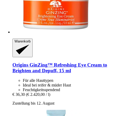
Warenkorb
Origins
GinZing™ Refreshing Eye Cream to
Brighten and Depuff, 15 ml
Für alle Hauttypen
Ideal bei reifer & müder Haut
Feuchtigkeitsspendend
€ 36,30
(€ 2.420,00 / l)
Zustellung bis 12. August