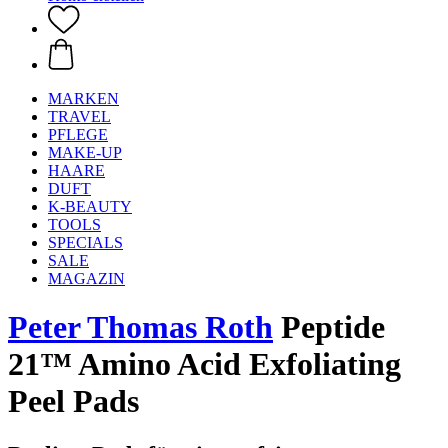
MARKEN
TRAVEL
PFLEGE
MAKE-UP
HAARE
DUFT
K-BEAUTY
TOOLS
SPECIALS
SALE
MAGAZIN
Peter Thomas Roth
Peptide
21™ Amino Acid Exfoliating
Peel Pads