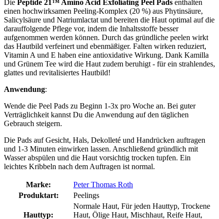
Die
Peptide 21™ Amino Acid Exfoliating Peel Pads
enthalten
einen hochwirksamen Peeling-Komplex (20 %) aus Phytinsäure,
Salicylsäure und Natriumlactat und bereiten die Haut optimal auf die
darauffolgende Pflege vor, indem die Inhaltsstoffe besser
aufgenommen werden können. Durch das gründliche peelen wirkt
das Hautbild verfeinert und ebenmäßiger. Falten wirken reduziert,
Vitamin A und E haben eine antioxidative Wirkung. Dank Kamilla
und Grünem Tee wird die Haut zudem beruhigt - für ein strahlendes,
glattes und revitalisiertes Hautbild!
Anwendung
:
Wende die Peel Pads zu Beginn 1-3x pro Woche an. Bei guter
Verträglichkeit kannst Du die Anwendung auf den täglichen
Gebrauch steigern.
Die Pads auf Gesicht, Hals, Dekolleté und Handrücken auftragen
und 1-3 Minuten einwirken lassen. Anschließend gründlich mit
Wasser abspülen und die Haut vorsichtig trocken tupfen. Ein
leichtes Kribbeln nach dem Auftragen ist normal.
Marke:
Peter Thomas Roth
Produktart:
Peelings
Normale Haut, Für jeden Hauttyp, Trockene
Hauttyp:
Haut, Ölige Haut, Mischhaut, Reife Haut,