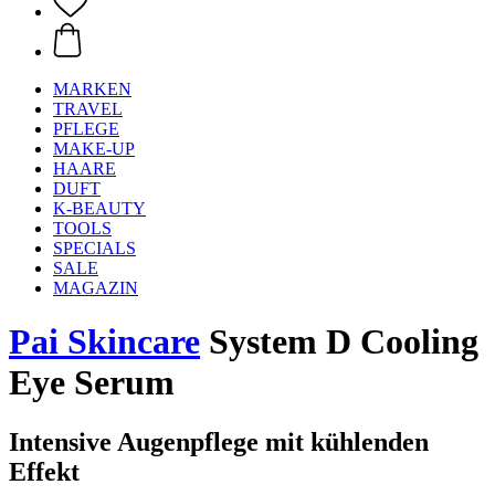
MARKEN
TRAVEL
PFLEGE
MAKE-UP
HAARE
DUFT
K-BEAUTY
TOOLS
SPECIALS
SALE
MAGAZIN
Pai Skincare
System D Cooling
Eye Serum
Intensive Augenpflege mit kühlenden
Effekt