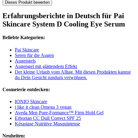
Dieses Produkt bewerten
Erfahrungsberichte in Deutsch für Pai
Skincare System D Cooling Eye Serum
Beliebte Kategorien:
Pai Skincare
Seren für die Augen
Augengels
Augengel mit glättendem Effekt
Der kleine Urlaub vom Alltag. Mit diesen Produkten kannst
du Dein Gesicht rundum verwöhnen.
Cosmeterie entdecken:
IONIQ Skincare
i like it clean Omega 3 vegan
Aveda Men Pure-Formance™ Firm Hold Gel
Erborian CC Dull Correct SPF 25
Kérastase Nutritive Masquintense
Neuheiten: