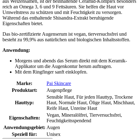
aus Weizensamen, ist der beinhaltende Ceramid-Komplex besonders
reich an Omega 3, 6 und 9 Fettsäuren. Sie helfen die Haut vor
Umweltstress zu schützen und mit Feuchtigkeit zu versorgen.
Während das enthaltende Shisandra-Extrakt beruhigende
Eigenschaften bietet.
Das bio-zertifizierte Augenserum ist vegan, tierversuchsfrei und
besteht zu 99,9% aus natürlichen und biologischen Inhaltsstoffen.
Anwendung:
Morgens und abends das Serum direkt mit dem Keramik-
Applikator um die Augenkontur herum auftragen.
Mit dem Ringfinger sanft einklopfen.
Marke:
Pai Skincare
Produktart:
Augenpflege
Sensible Haut, Für jeden Hauttyp, Trockene
Hauttyp:
Haut, Normale Haut, Ölige Haut, Mischhaut,
Reife Haut, Unreine Haut
Vegan, Mineralölfrei, Tierversuchsfrei,
Eigenschaften:
Feuchtigkeitsspendend
Anwendungsgebiet:
Augen
Speziell für:
Unisex