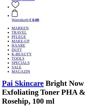
Warenkorb
€ 0,00
MARKEN
TRAVEL
PFLEGE
MAKE-UP
HAARE
DUFT
K-BEAUTY
TOOLS
SPECIALS
SALE
MAGAZIN
Pai Skincare
Bright Now
Exfoliating Toner PHA &
Rosehip, 100 ml