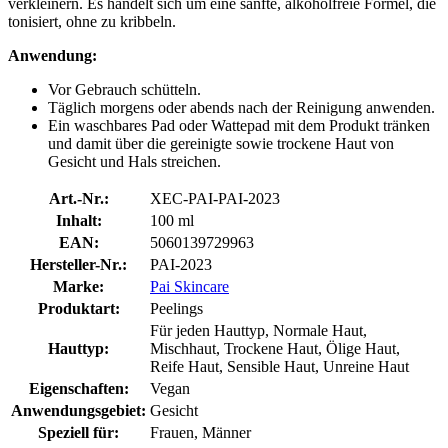
verkleinern. Es handelt sich um eine sanfte, alkoholfreie Formel, die
tonisiert, ohne zu kribbeln.
Anwendung:
Vor Gebrauch schütteln.
Täglich morgens oder abends nach der Reinigung anwenden.
Ein waschbares Pad oder Wattepad mit dem Produkt tränken
und damit über die gereinigte sowie trockene Haut von
Gesicht und Hals streichen.
Art.-Nr.:
XEC-PAI-PAI-2023
Inhalt:
100 ml
EAN:
5060139729963
Hersteller-Nr.:
PAI-2023
Marke:
Pai Skincare
Produktart:
Peelings
Für jeden Hauttyp, Normale Haut,
Hauttyp:
Mischhaut, Trockene Haut, Ölige Haut,
Reife Haut, Sensible Haut, Unreine Haut
Eigenschaften:
Vegan
Anwendungsgebiet:
Gesicht
Speziell für:
Frauen, Männer