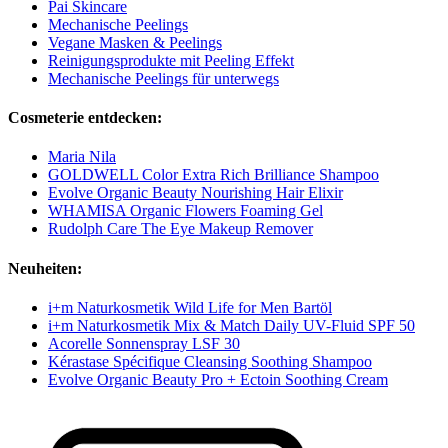
Pai Skincare
Mechanische Peelings
Vegane Masken & Peelings
Reinigungsprodukte mit Peeling Effekt
Mechanische Peelings für unterwegs
Cosmeterie entdecken:
Maria Nila
GOLDWELL Color Extra Rich Brilliance Shampoo
Evolve Organic Beauty Nourishing Hair Elixir
WHAMISA Organic Flowers Foaming Gel
Rudolph Care The Eye Makeup Remover
Neuheiten:
i+m Naturkosmetik Wild Life for Men Bartöl
i+m Naturkosmetik Mix & Match Daily UV-Fluid SPF 50
Acorelle Sonnenspray LSF 30
Kérastase Spécifique Cleansing Soothing Shampoo
Evolve Organic Beauty Pro + Ectoin Soothing Cream