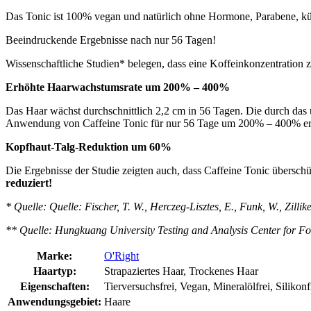
Das Tonic ist 100% vegan und natürlich ohne Hormone, Parabene, kün
Beeindruckende Ergebnisse nach nur 56 Tagen!
Wissenschaftliche Studien* belegen, dass eine Koffeinkonzentration
Erhöhte Haarwachstumsrate um 200% – 400%
Das Haar wächst durchschnittlich 2,2 cm in 56 Tagen. Die durch da
Anwendung von Caffeine Tonic für nur 56 Tage um 200% – 400% erh
Kopfhaut-Talg-Reduktion um 60%
Die Ergebnisse der Studie zeigten auch, dass Caffeine Tonic übersc
reduziert!
* Quelle: Quelle: Fischer, T. W., Herczeg-Lisztes, E., Funk, W., Zillik
** Quelle: Hungkuang University Testing and Analysis Center for F
Marke:
O'Right
Haartyp:
Strapaziertes Haar, Trockenes Haar
Eigenschaften:
Tierversuchsfrei, Vegan, Mineralölfrei, Silikonf
Anwendungsgebiet:
Haare