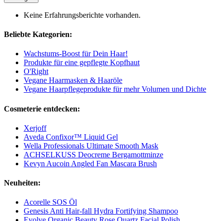
Keine Erfahrungsberichte vorhanden.
Beliebte Kategorien:
Wachstums-Boost für Dein Haar!
Produkte für eine gepflegte Kopfhaut
O'Right
Vegane Haarmasken & Haaröle
Vegane Haarpflegeprodukte für mehr Volumen und Dichte
Cosmeterie entdecken:
Xerjoff
Aveda Confixor™ Liquid Gel
Wella Professionals Ultimate Smooth Mask
ACHSELKUSS Deocreme Bergamottminze
Kevyn Aucoin Angled Fan Mascara Brush
Neuheiten:
Acorelle SOS Öl
Genesis Anti Hair-fall Hydra Fortifying Shampoo
Evolve Organic Beauty Rose Quartz Facial Polish