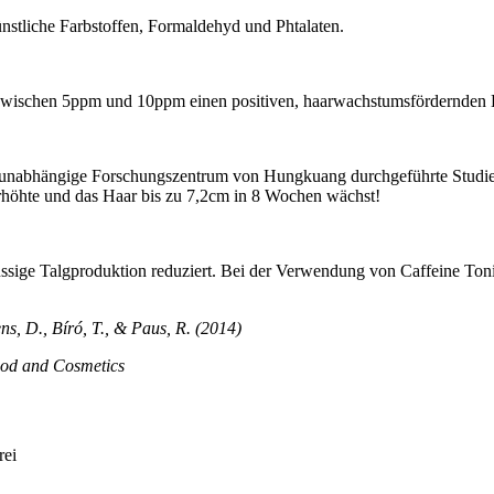
stliche Farbstoffen, Formaldehyd und Phtalaten.
 zwischen 5ppm und 10ppm einen positiven, haarwachstumsfördernden E
s unabhängige Forschungszentrum von Hungkuang durchgeführte Studie
öhte und das Haar bis zu 7,2cm in 8 Wochen wächst!
hüssige Talgproduktion reduziert. Bei der Verwendung von Caffeine To
ens, D., Bíró, T., & Paus, R. (2014)
ood and Cosmetics
rei