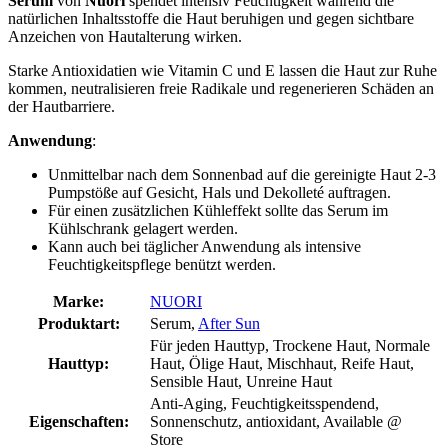
Serum
von
Nuori
spendet intensiv Feuchtigkeit während die
natürlichen Inhaltsstoffe die Haut beruhigen und gegen sichtbare
Anzeichen von Hautalterung wirken.
Starke Antioxidatien wie Vitamin C und E lassen die Haut zur Ruhe
kommen, neutralisieren freie Radikale und regenerieren Schäden an
der Hautbarriere.
Anwendung
:
Unmittelbar nach dem Sonnenbad auf die gereinigte Haut 2-3
Pumpstöße auf Gesicht, Hals und Dekolleté auftragen.
Für einen zusätzlichen Kühleffekt sollte das Serum im
Kühlschrank gelagert werden.
Kann auch bei täglicher Anwendung als intensive
Feuchtigkeitspflege benützt werden.
Marke:
NUORI
Produktart:
Serum,
After Sun
Für jeden Hauttyp, Trockene Haut, Normale
Hauttyp:
Haut, Ölige Haut, Mischhaut, Reife Haut,
Sensible Haut, Unreine Haut
Anti-Aging, Feuchtigkeitsspendend,
Eigenschaften:
Sonnenschutz, antioxidant, Available @
Store