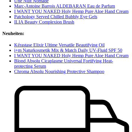
Une Nuit Nomade
Marc-Antoine Barrois ALDEBARAN Eau de Parfum
I WANT YOU NAKED Holy Hemp Pure Aloe Hand Cream
Patchology Served Chilled Bubbly Eye Gels
ILIA Beauty Complexion Brush
Neuheiten:
Kérastase Elixir Ultime Versatile Beautifying Oil
i+m Naturkosmetik Mix & Match Daily UV-Fluid SPF 50
I WANT YOU NAKED Holy Hemp Pure Aloe Hand Cream
Blond Absolu Cicaplasme Universal Fortifying Heat-
protecting Serum
Chroma Absolu Nourishing Protective Shampoo