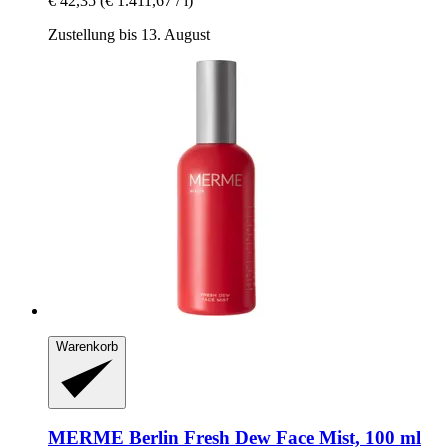
€ 42,35
(€ 1.411,67 / l)
Zustellung bis 13. August
Warenkorb
MERME Berlin
Fresh Dew Face Mist, 100 ml