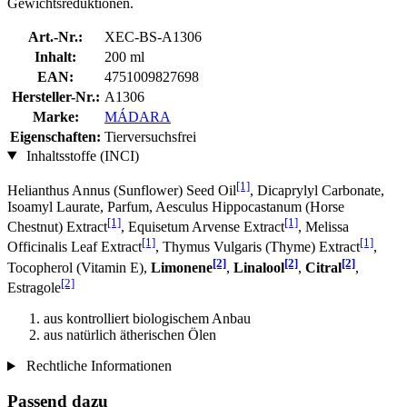
Gewichtsreduktionen.
Art.-Nr.:
XEC-BS-A1306
Inhalt:
200 ml
EAN:
4751009827698
Hersteller-Nr.:
A1306
Marke:
MÁDARA
Eigenschaften:
Tierversuchsfrei
Inhaltsstoffe (INCI)
[1]
Helianthus Annus (Sunflower) Seed Oil
, Dicaprylyl Carbonate,
Isoamyl Laurate, Parfum, Aesculus Hippocastanum (Horse
[1]
[1]
Chestnut) Extract
, Equisetum Arvense Extract
, Melissa
[1]
[1]
Officinalis Leaf Extract
, Thymus Vulgaris (Thyme) Extract
,
[2]
[2]
[2]
Tocopherol (Vitamin E),
Limonene
,
Linalool
,
Citral
,
[2]
Estragole
aus kontrolliert biologischem Anbau
aus natürlich ätherischen Ölen
Rechtliche Informationen
Passend dazu