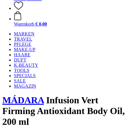
Warenkorb
€ 0,00
MARKEN
TRAVEL
PFLEGE
MAKE-UP
HAARE
DUFT
K-BEAUTY
TOOLS
SPECIALS
SALE
MAGAZIN
MÁDARA
Infusion Vert
Firming Antioxidant Body Oil,
200 ml