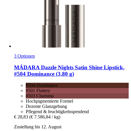
3 Optionen
MÁDARA
Dazzle Nights Satin Shine Lipstick,
#504 Dominance (3,80 g)
#504 Dominance
#501 Flattery
#503 Charisma
Hochpigmentierte Formel
Dezente Glanzgebung
Pflegend & feuchtigkeitsspendend
€ 28,83
(€ 7.586,84 / kg)
Zustellung bis 12. August