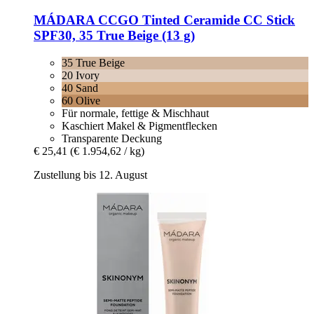
MÁDARA
CCGO Tinted Ceramide CC Stick
SPF30, 35 True Beige (13 g)
35 True Beige
20 Ivory
40 Sand
60 Olive
Für normale, fettige & Mischhaut
Kaschiert Makel & Pigmentflecken
Transparente Deckung
€ 25,41
(€ 1.954,62 / kg)
Zustellung bis 12. August