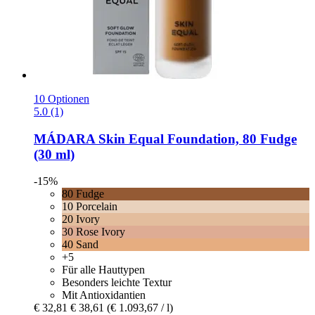
10 Optionen
5.0 (1)
MÁDARA
Skin Equal Foundation, 80 Fudge
(30 ml)
-15%
80 Fudge
10 Porcelain
20 Ivory
30 Rose Ivory
40 Sand
+5
Für alle Hauttypen
Besonders leichte Textur
Mit Antioxidantien
€ 32,81
€ 38,61
(€ 1.093,67 / l)