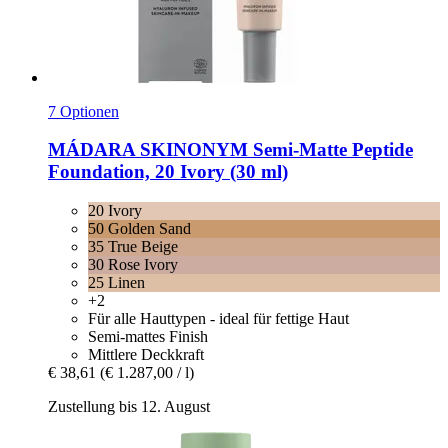
7 Optionen
MÁDARA
SKINONYM Semi-​Matte Peptide
Foundation, 20 Ivory (30 ml)
20 Ivory
50 Golden Sand
35 True Beige
30 Rose Ivory
25 Linen
+2
Für alle Hauttypen - ideal für fettige Haut
Semi-mattes Finish
Mittlere Deckkraft
€ 38,61
(€ 1.287,00 / l)
Zustellung bis 12. August