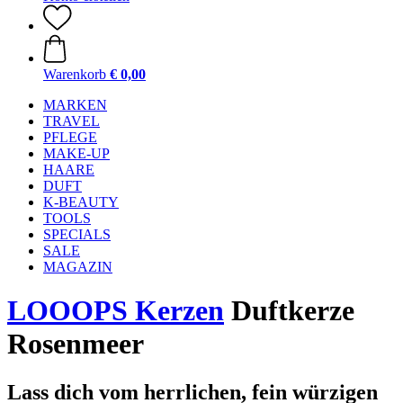
Warenkorb
€ 0,00
MARKEN
TRAVEL
PFLEGE
MAKE-UP
HAARE
DUFT
K-BEAUTY
TOOLS
SPECIALS
SALE
MAGAZIN
LOOOPS Kerzen
Duftkerze
Rosenmeer
Lass dich vom herrlichen, fein würzigen