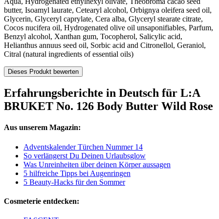
Aqua, Hydrogenated ethylhexyl olivate, Theobroma cacao seed
butter, Isoamyl laurate, Cetearyl alcohol, Orbignya oleifera seed oil,
Glycerin, Glyceryl caprylate, Cera alba, Glyceryl stearate citrate,
Cocos nucifera oil, Hydrogenated olive oil unsaponifiables, Parfum,
Benzyl alcohol, Xanthan gum, Tocopherol, Salicylic acid,
Helianthus annuus seed oil, Sorbic acid and Citronellol, Geraniol,
Citral (natural ingredients of essential oils)
Dieses Produkt bewerten
Erfahrungsberichte in Deutsch für L:A
BRUKET No. 126 Body Butter Wild Rose
Aus unserem Magazin:
Adventskalender Türchen Nummer 14
So verlängerst Du Deinen Urlaubsglow
Was Unreinheiten über deinen Körper aussagen
5 hilfreiche Tipps bei Augenringen
5 Beauty-Hacks für den Sommer
Cosmeterie entdecken: