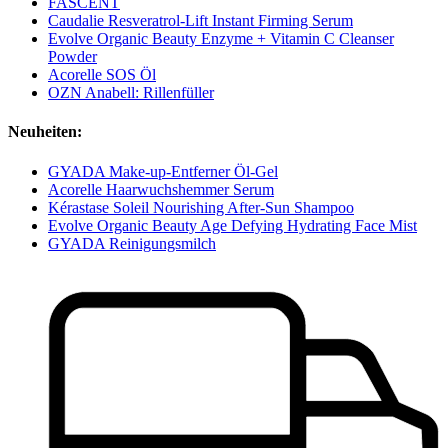
FASCENT
Caudalie Resveratrol-Lift Instant Firming Serum
Evolve Organic Beauty Enzyme + Vitamin C Cleanser
Powder
Acorelle SOS Öl
OZN Anabell: Rillenfüller
Neuheiten:
GYADA Make-up-Entferner Öl-Gel
Acorelle Haarwuchshemmer Serum
Kérastase Soleil Nourishing After-Sun Shampoo
Evolve Organic Beauty Age Defying Hydrating Face Mist
GYADA Reinigungsmilch