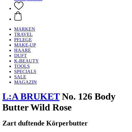
MARKEN
TRAVEL
PFLEGE
MAKE-UP
HAARE
DUFT
K-BEAUTY
TOOLS
SPECIALS
SALE
MAGAZIN
L:A BRUKET
No. 126 Body
Butter Wild Rose
Zart duftende Körperbutter