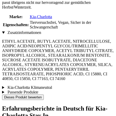
passt übrigens nicht nur hervorragend zur gemütlichen
Herbst/Winterzeit.
Marke:
Kia-Charlotta
Tierversuchsfrei, Vegan, Sicher in der
Eigenschaften:
Schwangerschaft
Zusatzinformationen
ETHYL ACETATE, BUTYL ACETATE, NITROCELLULOSE,
ADIPIC ACID/NEOPENTYL GLYCOL/TRIMELLITIC
ANHYDRIDE COPOLYMER, ACETYL TRIBUTYL CITRATE,
ISOPROPYL ALCOHOL, STEARALKONIUM BENTONITE,
SUCROSE ACETATE ISOBUTYRATE, DIACETONE
ALCOHOL, STYRENE/ACRYLATES COPOLYMER, SILICA,
ACRYLATES COPOLYMER, PENTAERYTHRIL
TETRAISOSTEARATE, PHOSPHORIC ACID, CI 15880, CI
40850, CI 15850, CI 77163, CI 74160
Kia-Charlotta Klimaneutral
Passende Produkte
Dieses Produkt bewerten
Erfahrungsberichte in Deutsch für Kia-
Charlotta Stay In