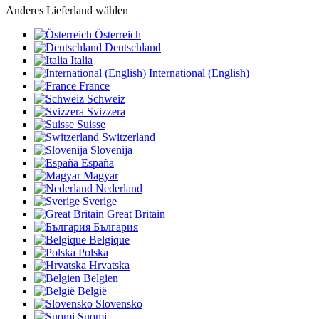
Anderes Lieferland wählen
Österreich
Deutschland
Italia
International (English)
France
Schweiz
Svizzera
Suisse
Switzerland
Slovenija
España
Magyar
Nederland
Sverige
Great Britain
България
Belgique
Polska
Hrvatska
Belgien
België
Slovensko
Suomi