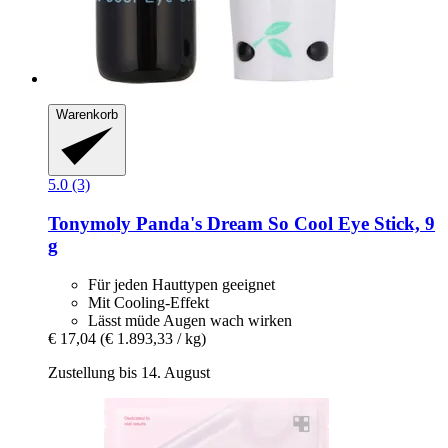
Warenkorb
5.0 (3)
Tonymoly
Panda's Dream So Cool Eye Stick, 9
g
Für jeden Hauttypen geeignet
Mit Cooling-Effekt
Lässt müde Augen wach wirken
€ 17,04
(€ 1.893,33 / kg)
Zustellung bis 14. August