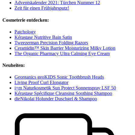
Adventskalender 2021: Türchen Nummer 12
Zeit für einen Frühjahrsputz!
Cosmeterie entdecken:
Patchology
Kérastase Nutritive Bain Satin
Tweezerman Precision Folding Razors
Ceramidin™ Skin Barrier Moisturizing Milky Lotion
The Organic Pharmacy Ultra Calming Eye Cream
Neuheiten:
Georganics geoKIDS Sonic Toothbrush Heads
Living Proof Curl Elongator
i+m Naturkosmetik Sun Protect Sonnenspray LSF 50
Kérastase Spécifique Cleansing Soothing Shampoo
dieNikolai Holunder Duschgel & Shampoo